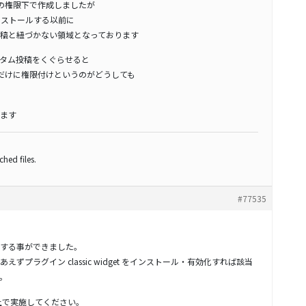
itorの権限下で作成しましたが
it をインストールする以前に
稿と紐づかない領域となっております
タム投稿をくぐらせると
だけに権限付けというのがどうしても
ます
hed files.
#77535
する事ができました。
プラグイン classic widget をインストール・有効化すれば該当
。
上で実施してください。