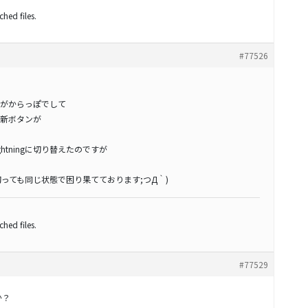
hed files.
#77526
がからっぽでして
新ボタンが
htningに切り替えたのですが
っても同じ状態で困り果てております;つД｀)
hed files.
#77529
か？