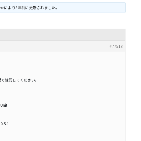
ere
により
3年前
に更新されました。
#77513
版で確認してください。
 Unit
0.5.1