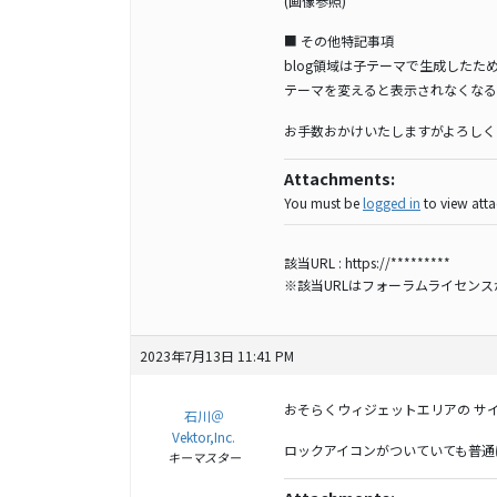
(画像参照)
■ その他特記事項
blog領域は子テーマで生成した
テーマを変えると表示されなくなる
お手数おかけいたしますがよろしく
Attachments:
You must be
logged in
to view attac
該当URL :
https://*********
※該当URLはフォーラムライセン
2023年7月13日 11:41 PM
おそらくウィジェットエリアの サ
石川＠
Vektor,Inc.
ロックアイコンがついていても普通
キーマスター