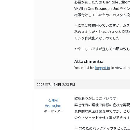
必要があったため User Role Ed
VK All in One Expansion Un
権限付けしていたため、カスタム投
※これは結構困っていますが、カス
私のスキルだと1つのカスタム投稿
リンク作成出来ないのでした
ややこしいですが宜しくお願い致し
Attachments:
You must be
logged in
to view attac
2023年7月14日 2:23 PM
確認ありがとうございます。
石川＠
弊社保有の環境で同様の症状を再現
Vektor,Inc.
キーマスター
具体的な原因は調査中ですが、とりあえず
のウィジェットを外す事ができます
※ 念のためバックアップをとった