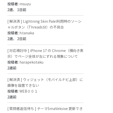
投稿者:
msuzu
2週、 1日前
[ 解決済 ] Lightning Skin Palel利用時のソーシ
ャルボタン（Threads分）の不具合
投稿者:
h.tanaka
2週、 2日前
[ 対応検討中 ] iPhone 17 の Chrome（横向き表
示）でページ全体が左にずれる現象について
投稿者:
harapekotaku
2週前
[ 解決済 ] ウィジェット（モバイルナビ上部）に
画像を設置できない
投稿者:
WEB００１
2週前
[ 質問者返信待ち ] テーマSmaVeksive 更新でき