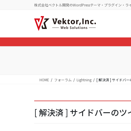
コ
ナ
株式会社ベクトル開発のWordPressテーマ・プラグイン・ラ
ン
ビ
テ
ゲ
ン
ー
ツ
シ
に
ョ
移
ン
動
に
移
動
HOME
フォーラム
Lightning
[ 解決済 ] サイド
[ 解決済 ] サイドバー