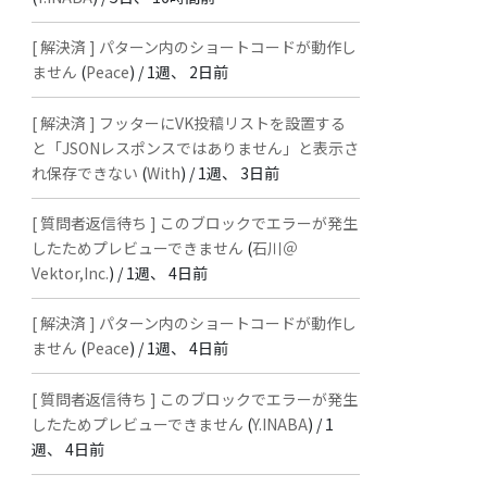
[ 解決済 ] パターン内のショートコードが動作し
ません
(
Peace
) /
1週、 2日前
[ 解決済 ] フッターにVK投稿リストを設置する
と「JSONレスポンスではありません」と表示さ
れ保存できない
(
With
) /
1週、 3日前
[ 質問者返信待ち ] このブロックでエラーが発生
したためプレビューできません
(
石川＠
Vektor,Inc.
) /
1週、 4日前
[ 解決済 ] パターン内のショートコードが動作し
ません
(
Peace
) /
1週、 4日前
[ 質問者返信待ち ] このブロックでエラーが発生
したためプレビューできません
(
Y.INABA
) /
1
週、 4日前