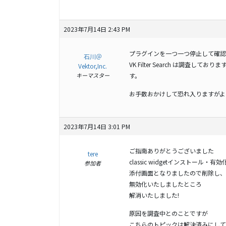
2023年7月14日 2:43 PM
プラグインを一つ一つ停止して確認したと
石川＠
VK Filter Search は調
Vektor,Inc.
キーマスター
す。
お手数おかけして恐れ入りますがよ
2023年7月14日 3:01 PM
ご指南ありがとうございました
tere
classic widgetインストール・有
参加者
添付画面となりましたので削除し、
無効化いたしましたところ
解消いたしました!
原因を調査中とのことですが
こちらのトピックは解決済みにして