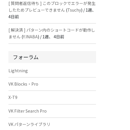
[ 質問者返信待ち ] このブロックでエラーが発生
したためプレビューできません
(
Tsuchy
) /
1週、
4日前
[ 解決済 ] パターン内のショートコードが動作し
ません
(
Y.INABA
) /
1週、 4日前
フォーラム
Lightning
VK Blocks・Pro
X-T9
VK Filter Search Pro
VK パターンライブラリ