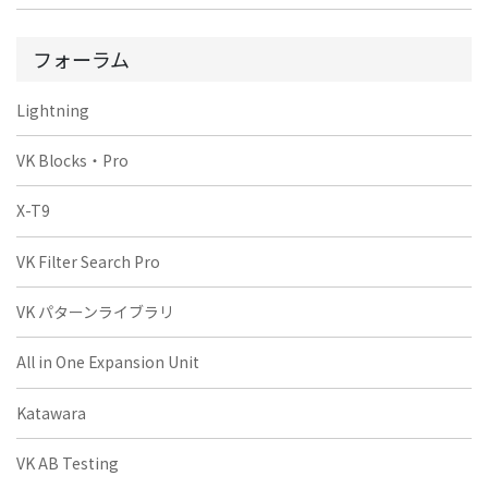
フォーラム
Lightning
VK Blocks・Pro
X-T9
VK Filter Search Pro
VK パターンライブラリ
All in One Expansion Unit
Katawara
VK AB Testing