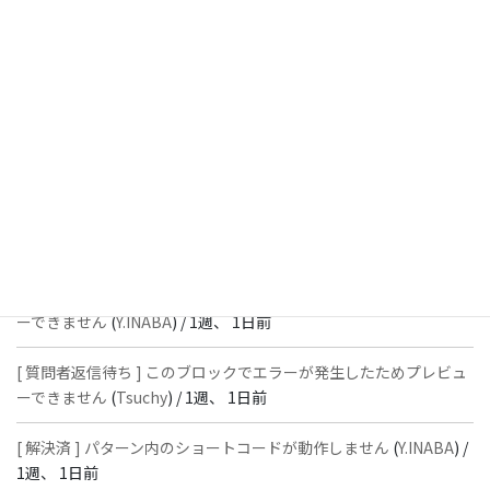
週前
[ 解決済 ] フッターにVK投稿リストを設置すると「JSONレスポン
スではありません」と表示され保存できない
(
With
) /
1週、 1日前
[ 質問者返信待ち ] このブロックでエラーが発生したためプレビュ
ーできません
(
石川＠Vektor,Inc.
) /
1週、 1日前
[ 解決済 ] パターン内のショートコードが動作しません
(
Peace
) /
1
週、 1日前
[ 質問者返信待ち ] このブロックでエラーが発生したためプレビュ
ーできません
(
Y.INABA
) /
1週、 1日前
[ 質問者返信待ち ] このブロックでエラーが発生したためプレビュ
ーできません
(
Tsuchy
) /
1週、 1日前
[ 解決済 ] パターン内のショートコードが動作しません
(
Y.INABA
) /
1週、 1日前