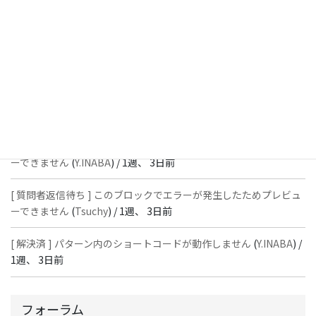
スではありません」と表示され保存できない
(
With
) /
1週、 3日前
[ 質問者返信待ち ] このブロックでエラーが発生したためプレビュ
ーできません
(
石川＠Vektor,Inc.
) /
1週、 3日前
[ 解決済 ] パターン内のショートコードが動作しません
(
Peace
) /
1
週、 3日前
[ 質問者返信待ち ] このブロックでエラーが発生したためプレビュ
ーできません
(
Y.INABA
) /
1週、 3日前
[ 質問者返信待ち ] このブロックでエラーが発生したためプレビュ
ーできません
(
Tsuchy
) /
1週、 3日前
[ 解決済 ] パターン内のショートコードが動作しません
(
Y.INABA
) /
1週、 3日前
フォーラム