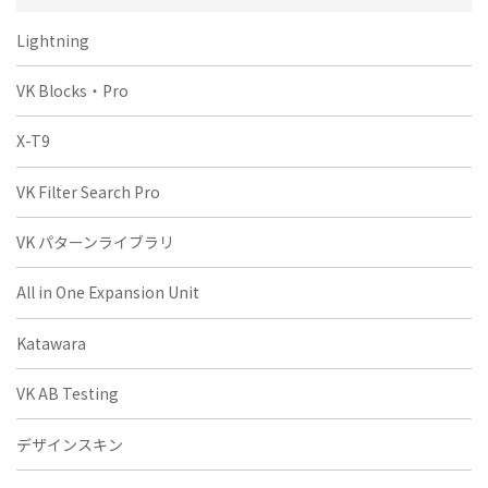
Lightning
VK Blocks・Pro
X-T9
VK Filter Search Pro
VK パターンライブラリ
All in One Expansion Unit
Katawara
VK AB Testing
デザインスキン