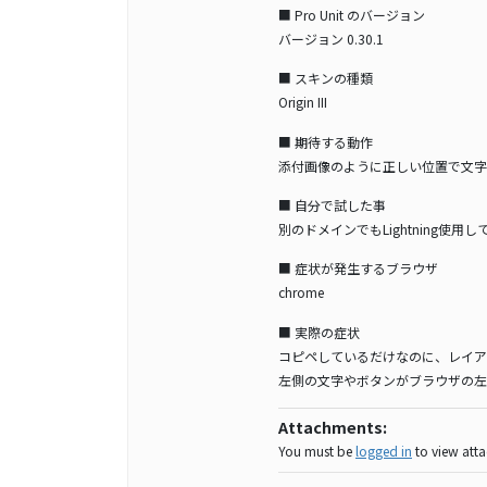
■ Pro Unit のバージョン
バージョン 0.30.1
■ スキンの種類
Origin III
■ 期待する動作
添付画像のように正しい位置で文字
■ 自分で試した事
別のドメインでもLightning
■ 症状が発生するブラウザ
chrome
■ 実際の症状
コピペしているだけなのに、レイア
左側の文字やボタンがブラウザの左
Attachments:
You must be
logged in
to view attac