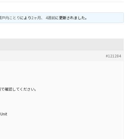
瀬戸内ことり
により
2ヶ月、 4週前
に更新されました。
#121284
版で確認してください。
 Unit