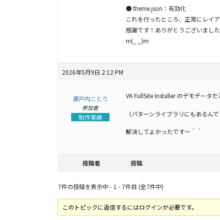
● theme.json：有効化
これを行ったところ、正常にレイア
感謝です！ありがとうございました
m(_ _)m
2026年5月9日 2:12 PM
VK FullSite Installer
瀬戸内ことり
参加者
（パターンライブラリにもあるんで
制作実績
解決してよかったですー＾＾
投稿者
投稿
7件の投稿を表示中 - 1 - 7件目 (全7件中)
このトピックに返信するにはログインが必要です。