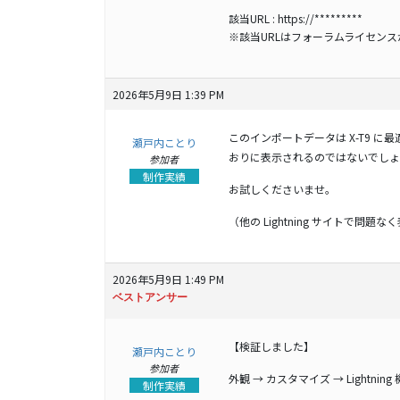
該当URL :
https://*********
※該当URLはフォーラムライセン
2026年5月9日 1:39 PM
このインポートデータは X-T9 
瀬戸内ことり
おりに表示されるのではないでしょ
参加者
制作実績
お試しくださいませ。
（他の Lightning サイトで問
2026年5月9日 1:49 PM
ベストアンサー
【検証しました】
瀬戸内ことり
参加者
外観 → カスタマイズ → Lightnin
制作実績