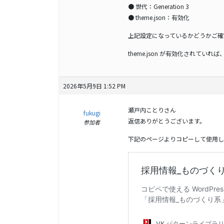
● 世代：Generation 3
● theme.json：有効化
上記設定になっているかどうかご確
theme.json が有効化されていれ
2026年5月9日 1:52 PM
瀬戸内ことりさん
fukugi
返信ありがとうございます。
参加者
下記のページよりコピーして使用し