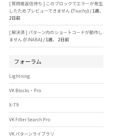
[ 質問者返信待ち ] このブロックでエラーが発生
したためプレビューできません
(
Tsuchy
) /
1週、
2日前
[ 解決済 ] パターン内のショートコードが動作し
ません
(
Y.INABA
) /
1週、 2日前
フォーラム
Lightning
VK Blocks・Pro
X-T9
VK Filter Search Pro
VK パターンライブラリ