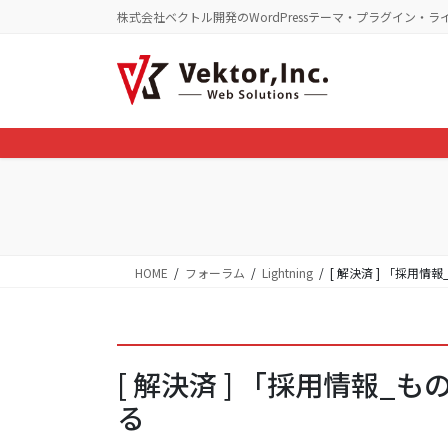
コ
ナ
株式会社ベクトル開発のWordPressテーマ・プラグイン・ラ
ン
ビ
テ
ゲ
ン
ー
ツ
シ
に
ョ
移
ン
動
に
移
動
HOME
フォーラム
Lightning
[ 解決済 ] 「採用
[ 解決済 ] 「採用情報
る