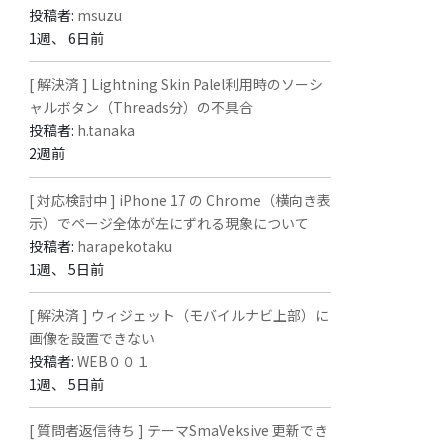
投稿者:
msuzu
1週、 6日前
[ 解決済 ] Lightning Skin Palel利用時のソーシ
ャルボタン（Threads分）の不具合
投稿者:
h.tanaka
2週前
[ 対応検討中 ] iPhone 17 の Chrome（横向き表
示）でページ全体が左にずれる現象について
投稿者:
harapekotaku
1週、 5日前
[ 解決済 ] ウィジェット（モバイルナビ上部）に
画像を設置できない
投稿者:
WEB００１
1週、 5日前
[ 質問者返信待ち ] テーマSmaVeksive 更新でき