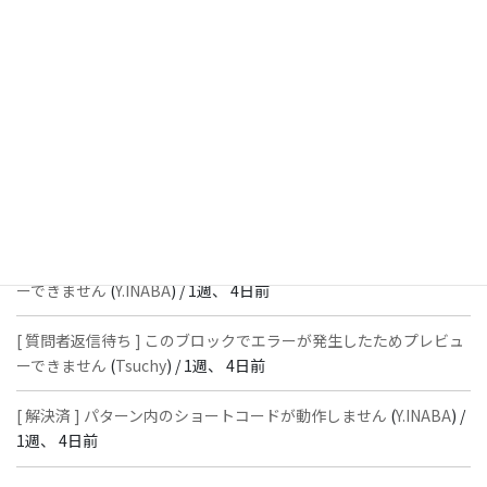
[ 解決済 ] フッターにVK投稿リストを設置すると「JSONレスポン
スではありません」と表示され保存できない
(
With
) /
1週、 4日前
[ 質問者返信待ち ] このブロックでエラーが発生したためプレビュ
ーできません
(
石川＠Vektor,Inc.
) /
1週、 4日前
[ 解決済 ] パターン内のショートコードが動作しません
(
Peace
) /
1
週、 4日前
[ 質問者返信待ち ] このブロックでエラーが発生したためプレビュ
ーできません
(
Y.INABA
) /
1週、 4日前
[ 質問者返信待ち ] このブロックでエラーが発生したためプレビュ
ーできません
(
Tsuchy
) /
1週、 4日前
[ 解決済 ] パターン内のショートコードが動作しません
(
Y.INABA
) /
1週、 4日前