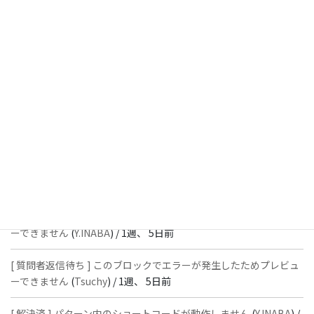
[ 解決済 ] パターン内のショートコードが動作しません
(
Peace
) /
1
週、 3日前
[ 解決済 ] フッターにVK投稿リストを設置すると「JSONレスポン
スではありません」と表示され保存できない
(
With
) /
1週、 5日前
[ 質問者返信待ち ] このブロックでエラーが発生したためプレビュ
ーできません
(
石川＠Vektor,Inc.
) /
1週、 5日前
[ 解決済 ] パターン内のショートコードが動作しません
(
Peace
) /
1
週、 5日前
[ 質問者返信待ち ] このブロックでエラーが発生したためプレビュ
ーできません
(
Y.INABA
) /
1週、 5日前
[ 質問者返信待ち ] このブロックでエラーが発生したためプレビュ
ーできません
(
Tsuchy
) /
1週、 5日前
[ 解決済 ] パターン内のショートコードが動作しません
(
Y.INABA
) /