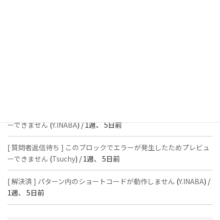
[ 解決済 ] フッターにVK投稿リストを設置すると「JSONレスポン
スではありません」と表示され保存できない
(
With
) /
1週、 5日前
[ 質問者返信待ち ] このブロックでエラーが発生したためプレビュ
ーできません
(
石川＠Vektor,Inc.
) /
1週、 5日前
[ 解決済 ] パターン内のショートコードが動作しません
(
Peace
) /
1
週、 5日前
[ 質問者返信待ち ] このブロックでエラーが発生したためプレビュ
ーできません
(
Y.INABA
) /
1週、 5日前
[ 質問者返信待ち ] このブロックでエラーが発生したためプレビュ
ーできません
(
Tsuchy
) /
1週、 5日前
[ 解決済 ] パターン内のショートコードが動作しません
(
Y.INABA
) /
1週、 5日前