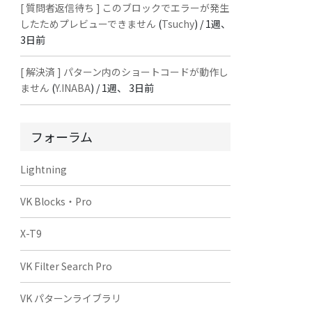
[ 質問者返信待ち ] このブロックでエラーが発生
したためプレビューできません
(
Tsuchy
) /
1週、
3日前
[ 解決済 ] パターン内のショートコードが動作し
ません
(
Y.INABA
) /
1週、 3日前
フォーラム
Lightning
VK Blocks・Pro
X-T9
VK Filter Search Pro
VK パターンライブラリ