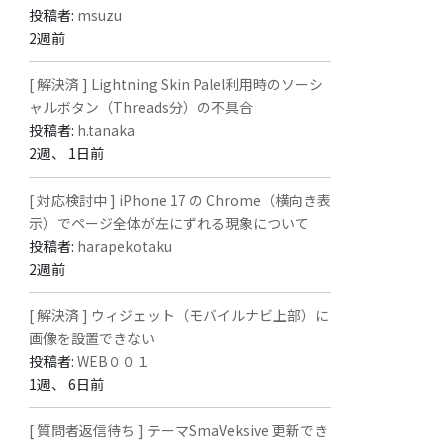
投稿者:
msuzu
2週前
[ 解決済 ] Lightning Skin Palel利用時のソーシ
ャルボタン（Threads分）の不具合
投稿者:
h.tanaka
2週、 1日前
[ 対応検討中 ] iPhone 17 の Chrome（横向き表
示）でページ全体が左にずれる現象について
投稿者:
harapekotaku
2週前
[ 解決済 ] ウィジェット（モバイルナビ上部）に
画像を設置できない
投稿者:
WEB００１
1週、 6日前
[ 質問者返信待ち ] テーマSmaVeksive 更新でき