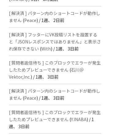
[ 解決済 ] パターン内のショートコードが動作し
ません
(
Peace
) /
1週、 2日前
[ 解決済 ] フッターにVK投稿リストを設置する
と「JSONレスポンスではありません」と表示さ
れ保存できない
(
With
) /
1週、 3日前
[ 質問者返信待ち ] このブロックでエラーが発生
したためプレビューできません
(
石川＠
Vektor,Inc.
) /
1週、 3日前
[ 解決済 ] パターン内のショートコードが動作し
ません
(
Peace
) /
1週、 3日前
[ 質問者返信待ち ] このブロックでエラーが発生
したためプレビューできません
(
Y.INABA
) /
1
週、 3日前