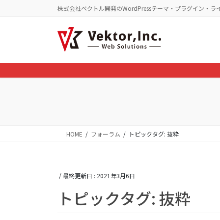
コ
ナ
株式会社ベクトル開発のWordPressテーマ・プラグイン・ラ
ン
ビ
テ
ゲ
ン
ー
ツ
シ
に
ョ
移
ン
動
に
移
動
HOME
フォーラム
トピックタグ: 抜粋
/ 最終更新日 :
2021年3月6日
トピックタグ: 抜粋