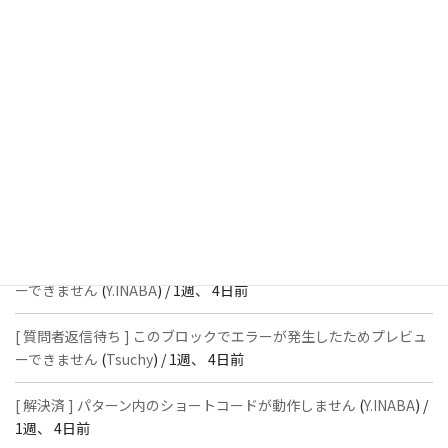
週、 3日前
[ 解決済 ] フッターにVK投稿リストを設置すると「JSONレスポン
スではありません」と表示され保存できない
(
With
) /
1週、 4日前
[ 質問者返信待ち ] このブロックでエラーが発生したためプレビュ
ーできません
(
石川＠Vektor,Inc.
) /
1週、 4日前
[ 解決済 ] パターン内のショートコードが動作しません
(
Peace
) /
1
週、 4日前
[ 質問者返信待ち ] このブロックでエラーが発生したためプレビュ
ーできません
(
Y.INABA
) /
1週、 4日前
[ 質問者返信待ち ] このブロックでエラーが発生したためプレビュ
ーできません
(
Tsuchy
) /
1週、 4日前
[ 解決済 ] パターン内のショートコードが動作しません
(
Y.INABA
) /
1週、 4日前