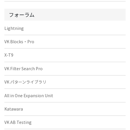
フォーラム
Lightning
VK Blocks・Pro
X-T9
VK Filter Search Pro
VK パターンライブラリ
All in One Expansion Unit
Katawara
VK AB Testing