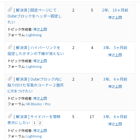
[ 解決済 ] 固定ページにて
2
5
2年、 10ヶ月前
Outerブロックをヘッダー固定し
博之上田
たい
トピック作成者:
博之上田
フォーラム:
Lightning
[ 解決済 ] ハイパーリンクを
2
4
3年、 5ヶ月前
設定したボタンの下線が消えない
博之上田
トピック作成者:
博之上田
フォーラム:
Lightning
[ 解決済 ] Outerブロック内に
2
3
3年、 6ヶ月前
貼り付けた写真のコーナー２箇所
博之上田
にRをつけたい
トピック作成者:
博之上田
フォーラム:
VK Blocks・Pro
[ 解決済 ] サイドバーを常時
5
17
3年、 6ヶ月前
表示にしたい
1
2
博之上田
トピック作成者:
博之上田
フォーラム:
Lightning