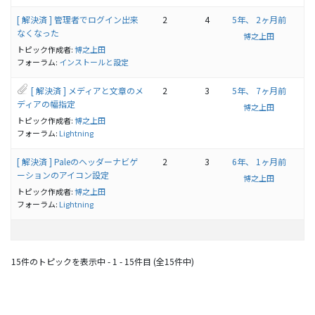
[ 解決済 ] 管理者でログイン出来
2
4
5年、 2ヶ月前
なくなった
博之上田
トピック作成者:
博之上田
フォーラム:
インストールと設定
[ 解決済 ] メディアと文章のメ
2
3
5年、 7ヶ月前
ディアの幅指定
博之上田
トピック作成者:
博之上田
フォーラム:
Lightning
[ 解決済 ] Paleのヘッダーナビゲ
2
3
6年、 1ヶ月前
ーションのアイコン設定
博之上田
トピック作成者:
博之上田
フォーラム:
Lightning
15件のトピックを表示中 - 1 - 15件目 (全15件中)