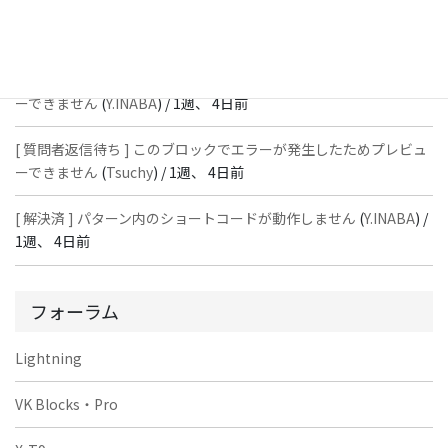
[ 解決済 ] パターン内のショートコードが動作しません
(
Peace
) /
1
週、 4日前
[ 質問者返信待ち ] このブロックでエラーが発生したためプレビュ
ーできません
(
Y.INABA
) /
1週、 4日前
[ 質問者返信待ち ] このブロックでエラーが発生したためプレビュ
ーできません
(
Tsuchy
) /
1週、 4日前
[ 解決済 ] パターン内のショートコードが動作しません
(
Y.INABA
) /
1週、 4日前
フォーラム
Lightning
VK Blocks・Pro