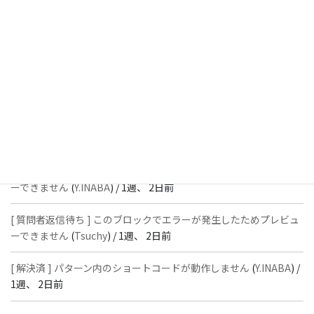
[ 解決済 ] フッターにVK投稿リストを設置すると「JSONレスポン
スではありません」と表示され保存できない
(
With
) /
1週、 2日前
[ 質問者返信待ち ] このブロックでエラーが発生したためプレビュ
ーできません
(
石川＠Vektor,Inc.
) /
1週、 2日前
[ 解決済 ] パターン内のショートコードが動作しません
(
Peace
) /
1
週、 2日前
[ 質問者返信待ち ] このブロックでエラーが発生したためプレビュ
ーできません
(
Y.INABA
) /
1週、 2日前
[ 質問者返信待ち ] このブロックでエラーが発生したためプレビュ
ーできません
(
Tsuchy
) /
1週、 2日前
[ 解決済 ] パターン内のショートコードが動作しません
(
Y.INABA
) /
1週、 2日前