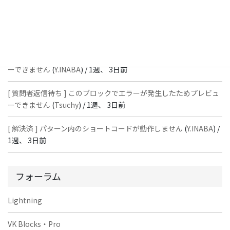
[ 解決済 ] パターン内のショートコードが動作しません
(
Peace
) /
1
週、 3日前
[ 質問者返信待ち ] このブロックでエラーが発生したためプレビュ
ーできません
(
Y.INABA
) /
1週、 3日前
[ 質問者返信待ち ] このブロックでエラーが発生したためプレビュ
ーできません
(
Tsuchy
) /
1週、 3日前
[ 解決済 ] パターン内のショートコードが動作しません
(
Y.INABA
) /
1週、 3日前
フォーラム
Lightning
VK Blocks・Pro