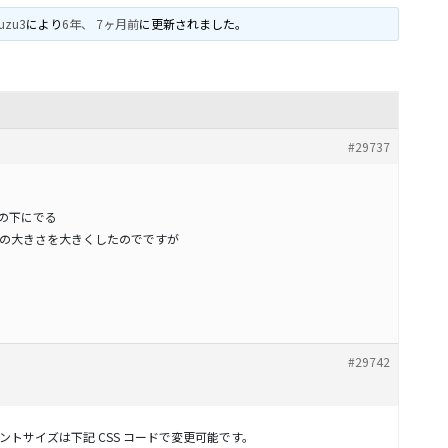
uzu3
により
6年、 7ヶ月前
に更新されました。
#29737
のときの下にでる
の大きさを大きくしたのでですが
#29742
トサイズは下記 CSS コードで変更可能です。