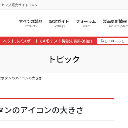
イセンス販売サイト VWS
すべての製品
設定ガイド
フォーラム
製品更新情報
Products
Settings
Forum
Product Updat
ベクトルパスポートでA/Bテスト機能を無料追加！
詳しくはこちら
トピック
 固定ナビボタンのアイコンの大きさ
ナビボタンのアイコンの大きさ