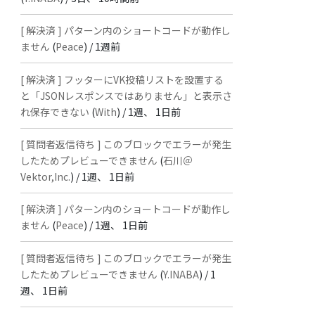
[ 解決済 ] パターン内のショートコードが動作し
ません
(
Peace
) /
1週前
[ 解決済 ] フッターにVK投稿リストを設置する
と「JSONレスポンスではありません」と表示さ
れ保存できない
(
With
) /
1週、 1日前
[ 質問者返信待ち ] このブロックでエラーが発生
したためプレビューできません
(
石川＠
Vektor,Inc.
) /
1週、 1日前
[ 解決済 ] パターン内のショートコードが動作し
ません
(
Peace
) /
1週、 1日前
[ 質問者返信待ち ] このブロックでエラーが発生
したためプレビューできません
(
Y.INABA
) /
1
週、 1日前