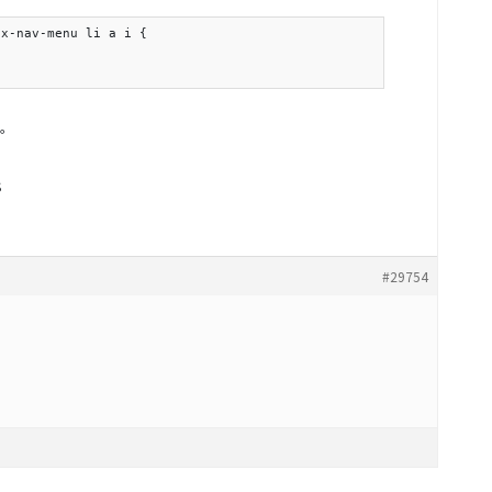
x-nav-menu li a i {

。
S
#29754