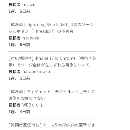
投稿者:
msuzu
1週、 6日前
[ 解決済 ] Lightning Skin Palel利用時のソーシ
ャルボタン（Threads分）の不具合
投稿者:
h.tanaka
1週、 6日前
[ 対応検討中 ] iPhone 17 の Chrome（横向き表
示）でページ全体が左にずれる現象について
投稿者:
harapekotaku
1週、 5日前
[ 解決済 ] ウィジェット（モバイルナビ上部）に
画像を設置できない
投稿者:
WEB００１
1週、 4日前
[ 質問者返信待ち ] テーマSmaVeksive 更新でき