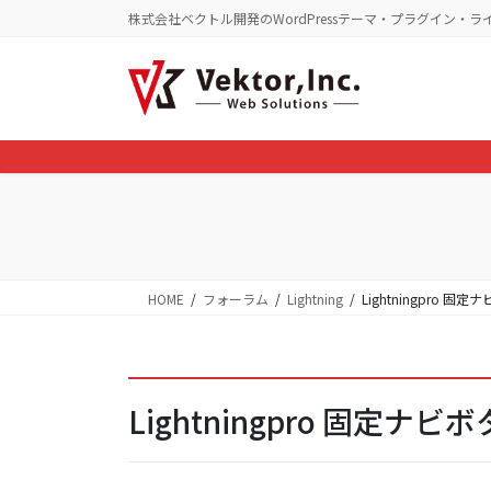
コ
ナ
株式会社ベクトル開発のWordPressテーマ・プラグイン・ラ
ン
ビ
テ
ゲ
ン
ー
ツ
シ
に
ョ
移
ン
動
に
移
動
HOME
フォーラム
Lightning
Lightningpro
Lightningpro 固定