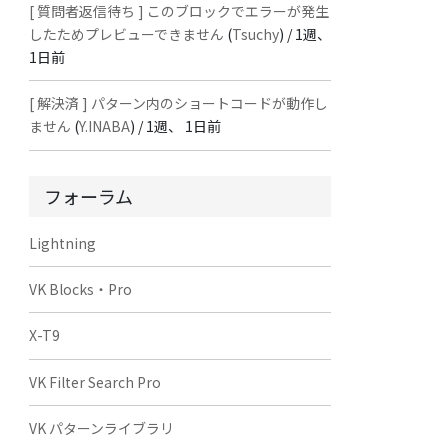
[ 質問者返信待ち ] このブロックでエラーが発生
したためプレビューできません
(
Tsuchy
) /
1週、
1日前
[ 解決済 ] パターン内のショートコードが動作し
ません
(
Y.INABA
) /
1週、 1日前
フォーラム
Lightning
VK Blocks・Pro
X-T9
VK Filter Search Pro
VK パターンライブラリ