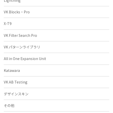
Lightning
VK Blocks・Pro
X-T9
VK Filter Search Pro
VK パターンライブラリ
All in One Expansion Unit
Katawara
VK AB Testing
デザインスキン
その他