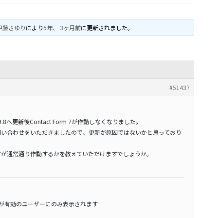
伊藤さゆり
により
5年、 3ヶ月前
に更新されました。
#51437
ら8.9.8へ更新後Contact Form 7が作動しなくなりました。
7よりお問い合わせをいただきましたので、更新が原因ではないかと思っており
orm 7が通常通り作動するかを教えていただけますでしょうか。
スが有効のユーザーにのみ表示されます