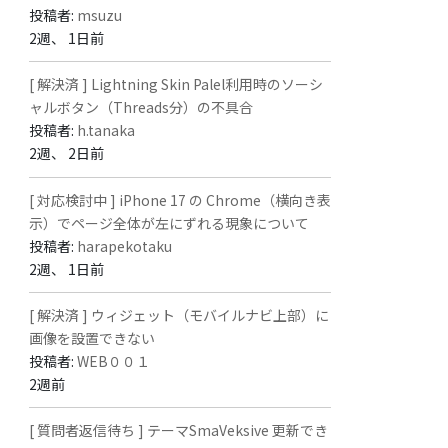
投稿者:
msuzu
2週、 1日前
[ 解決済 ] Lightning Skin Palel利用時のソーシ
ャルボタン（Threads分）の不具合
投稿者:
h.tanaka
2週、 2日前
[ 対応検討中 ] iPhone 17 の Chrome（横向き表
示）でページ全体が左にずれる現象について
投稿者:
harapekotaku
2週、 1日前
[ 解決済 ] ウィジェット（モバイルナビ上部）に
画像を設置できない
投稿者:
WEB００１
2週前
[ 質問者返信待ち ] テーマSmaVeksive 更新でき