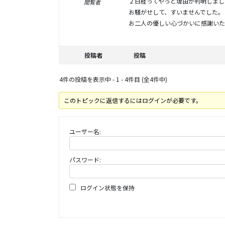
２日経ってやっと理由が判明しまし
閲覧者
お騒がせして、すいませんでした。
お二人の優しい心づかいに感謝いた
投稿者
投稿
4件の投稿を表示中 - 1 - 4件目 (全4件中)
このトピックに返信するにはログインが必要です。
ユーザー名:
パスワード:
ログイン状態を保持