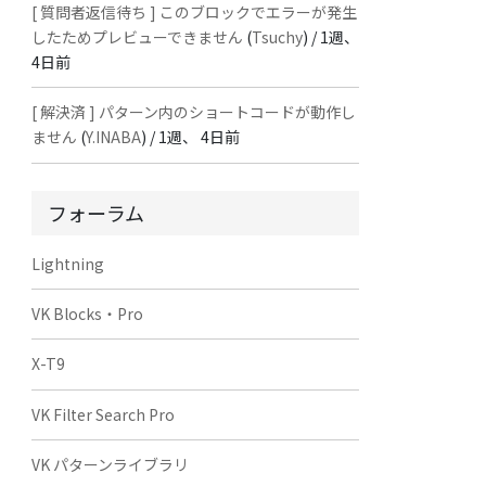
[ 質問者返信待ち ] このブロックでエラーが発生
したためプレビューできません
(
Tsuchy
) /
1週、
4日前
[ 解決済 ] パターン内のショートコードが動作し
ません
(
Y.INABA
) /
1週、 4日前
フォーラム
Lightning
VK Blocks・Pro
X-T9
VK Filter Search Pro
VK パターンライブラリ