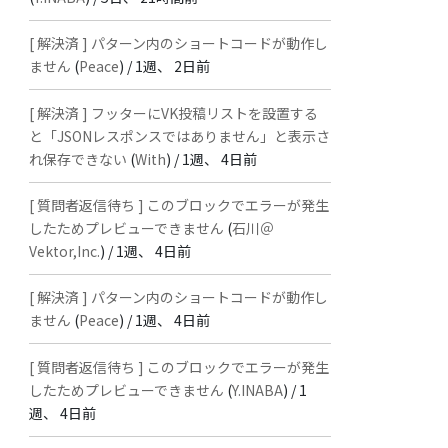
[ 解決済 ] パターン内のショートコードが動作し
ません
(
Peace
) /
1週、 2日前
[ 解決済 ] フッターにVK投稿リストを設置する
と「JSONレスポンスではありません」と表示さ
れ保存できない
(
With
) /
1週、 4日前
[ 質問者返信待ち ] このブロックでエラーが発生
したためプレビューできません
(
石川＠
Vektor,Inc.
) /
1週、 4日前
[ 解決済 ] パターン内のショートコードが動作し
ません
(
Peace
) /
1週、 4日前
[ 質問者返信待ち ] このブロックでエラーが発生
したためプレビューできません
(
Y.INABA
) /
1
週、 4日前