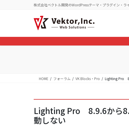
コ
ナ
株式会社ベクトル開発のWordPressテーマ・プラグイン・ラ
ン
ビ
テ
ゲ
ン
ー
ツ
シ
に
ョ
移
ン
動
に
移
動
HOME
フォーラム
VK Blocks・Pro
Lighting Pr
Lighting Pro 8.9.6から
動しない