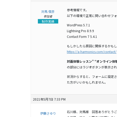
参考情報です。
対馬 俊彦
以下の環境で正常に問い合わせフォ
参加者
制作実績
WordPress 5.7.1
Lightning Pro 8.9.9
Contact Form 7 5.4.1
もしかしたら原因に関係するかもし
https://a-harmonics.com/contact/
対面体験レッスン” “オンライン体
の部分にはラジオボタンが表示され
状況からすると、フォームに設定さ
た方がいいかもしれません。
2021年5月7日 7:33 PM
石川様、対馬様 回答ありがとうご
伊藤さゆり