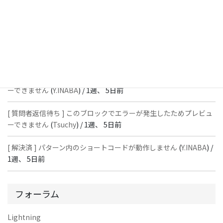
[ 質問者返信待ち ] このブロックでエラーが発生したためプレビュ
ーできません
(
石川＠Vektor,Inc.
) /
1週、 5日前
[ 解決済 ] パターン内のショートコードが動作しません
(
Peace
) /
1
週、 5日前
[ 質問者返信待ち ] このブロックでエラーが発生したためプレビュ
ーできません
(
Y.INABA
) /
1週、 5日前
[ 質問者返信待ち ] このブロックでエラーが発生したためプレビュ
ーできません
(
Tsuchy
) /
1週、 5日前
[ 解決済 ] パターン内のショートコードが動作しません
(
Y.INABA
) /
1週、 5日前
フォーラム
Lightning