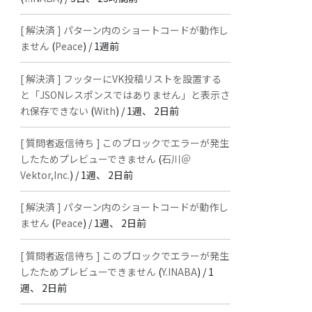
[ 解決済 ] パターン内のショートコードが動作し
ません
(
Peace
) /
1週前
[ 解決済 ] フッターにVK投稿リストを設置する
と「JSONレスポンスではありません」と表示さ
れ保存できない
(
With
) /
1週、 2日前
[ 質問者返信待ち ] このブロックでエラーが発生
したためプレビューできません
(
石川＠
Vektor,Inc.
) /
1週、 2日前
[ 解決済 ] パターン内のショートコードが動作し
ません
(
Peace
) /
1週、 2日前
[ 質問者返信待ち ] このブロックでエラーが発生
したためプレビューできません
(
Y.INABA
) /
1
週、 2日前