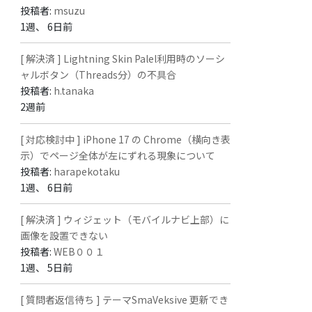
投稿者:
msuzu
1週、 6日前
[ 解決済 ] Lightning Skin Palel利用時のソーシ
ャルボタン（Threads分）の不具合
投稿者:
h.tanaka
2週前
[ 対応検討中 ] iPhone 17 の Chrome（横向き表
示）でページ全体が左にずれる現象について
投稿者:
harapekotaku
1週、 6日前
[ 解決済 ] ウィジェット（モバイルナビ上部）に
画像を設置できない
投稿者:
WEB００１
1週、 5日前
[ 質問者返信待ち ] テーマSmaVeksive 更新でき