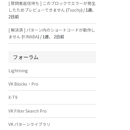
[ 質問者返信待ち ] このブロックでエラーが発生
したためプレビューできません
(
Tsuchy
) /
1週、
2日前
[ 解決済 ] パターン内のショートコードが動作し
ません
(
Y.INABA
) /
1週、 2日前
フォーラム
Lightning
VK Blocks・Pro
X-T9
VK Filter Search Pro
VK パターンライブラリ