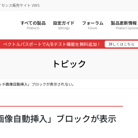
イセンス販売サイト VWS
すべての製品
設定ガイド
フォーラム
製品更新情報
Products
Settings
Forum
Product Updat
ベクトルパスポートでA/Bテスト機能を無料追加！
詳しくはこちら
トピック
キャッチ画像自動挿入」ブロックが表示されない。
ッチ画像自動挿入」ブロックが表示