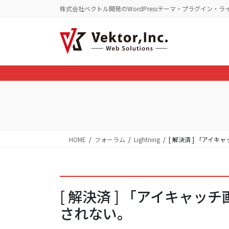
コ
ナ
株式会社ベクトル開発のWordPressテーマ・プラグイン・ラ
ン
ビ
テ
ゲ
ン
ー
ツ
シ
に
ョ
移
ン
動
に
移
動
HOME
フォーラム
Lightning
[ 解決済 ] 「アイ
[ 解決済 ] 「アイキャ
されない。