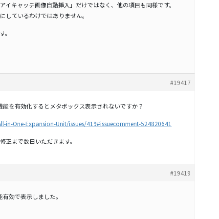
アイキャッチ画像自動挿入」だけではなく、他の項目も同様です。
にしているわけではありません。
す。
#19417
」機能を有効化するとメタボックス表示されないですか？
-All-in-One-Expansion-Unit/issues/419#issuecomment-524820641
修正まで数日いただきます。
#19419
機能有効で表示しました。