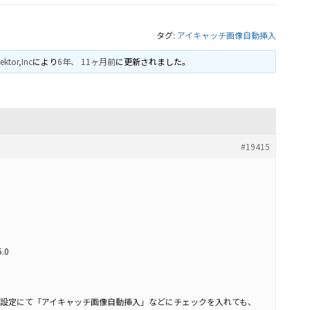
タグ:
アイキャッチ画像自動挿入
ektor,Inc
により
6年、 11ヶ月前
に更新されました。
#19415
.0
on Unit 有効化設定にて「アイキャッチ画像自動挿入」などにチェックを入れても、