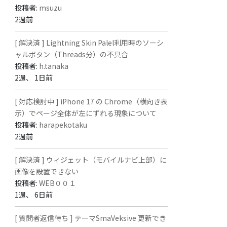
投稿者:
msuzu
2週前
[ 解決済 ] Lightning Skin Palel利用時のソーシ
ャルボタン（Threads分）の不具合
投稿者:
h.tanaka
2週、 1日前
[ 対応検討中 ] iPhone 17 の Chrome（横向き表
示）でページ全体が左にずれる現象について
投稿者:
harapekotaku
2週前
[ 解決済 ] ウィジェット（モバイルナビ上部）に
画像を設置できない
投稿者:
WEB００１
1週、 6日前
[ 質問者返信待ち ] テーマSmaVeksive 更新でき