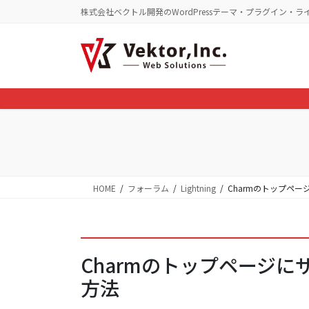
コ
ナ
株式会社ベクトル開発のWordPressテーマ・プラグイン・ラ
ン
ビ
テ
ゲ
ン
ー
ツ
シ
に
ョ
移
ン
動
に
移
動
HOME
フォーラム
Lightning
Charmのトップペー
Charmのトップページにサ
方法