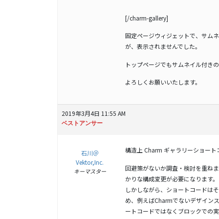
[/charm-gallery]
固定ページウィジェットで、サムネイ
が、表示されませんでした。
トップページでもサムネイル付きのG
よろしくお願いいたします。
2019年3月4日 11:55 AM
ベストアンサー
構造上 Charm ギャラリーショ
石川＠
Vektor,Inc.
回避策がないか調査・検討を重ねま
キーマスター
かりな構成変更が必要になります。
しかしながら、ショートコードはそ
め、例えばCharmでないデザイ
ートコードではなくブロックでの実