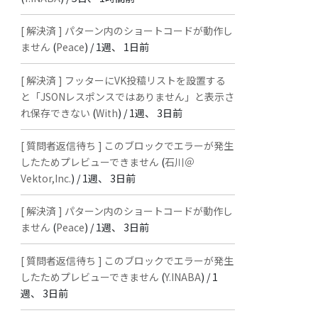
[ 解決済 ] パターン内のショートコードが動作し
ません
(
Peace
) /
1週、 1日前
[ 解決済 ] フッターにVK投稿リストを設置する
と「JSONレスポンスではありません」と表示さ
れ保存できない
(
With
) /
1週、 3日前
[ 質問者返信待ち ] このブロックでエラーが発生
したためプレビューできません
(
石川＠
Vektor,Inc.
) /
1週、 3日前
[ 解決済 ] パターン内のショートコードが動作し
ません
(
Peace
) /
1週、 3日前
[ 質問者返信待ち ] このブロックでエラーが発生
したためプレビューできません
(
Y.INABA
) /
1
週、 3日前