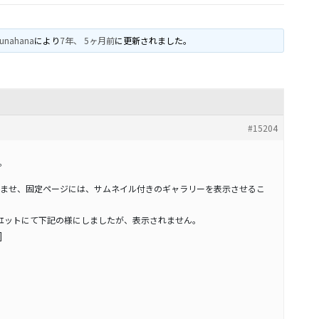
yunahana
により
7年、 5ヶ月前
に更新されました。
#15204
。
ませ、固定ページには、サムネイル付きのギャラリーを表示させるこ
ｴットにて下記の様にしましたが、表示されません。
]