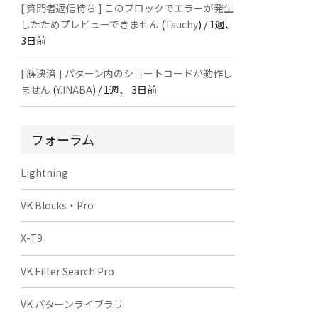
[ 質問者返信待ち ] このブロックでエラーが発生
したためプレビューできません
(
Tsuchy
) /
1週、
3日前
[ 解決済 ] パターン内のショートコードが動作し
ません
(
Y.INABA
) /
1週、 3日前
フォーラム
Lightning
VK Blocks・Pro
X-T9
VK Filter Search Pro
VK パターンライブラリ