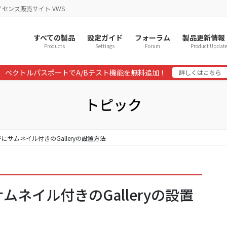
イセンス販売サイト VWS
すべての製品
設定ガイド
フォーラム
製品更新情報
Products
Settings
Forum
Product Updat
ベクトルパスポートでA/Bテスト機能を無料追加！
詳しくはこちら
トピック
ジにサムネイル付きのGalleryの設置方法
ムネイル付きのGalleryの設置