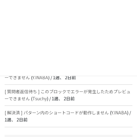
[ 解決済 ] フッターにVK投稿リストを設置すると「JSONレスポン
スではありません」と表示され保存できない
(
With
) /
1週、 2日前
[ 質問者返信待ち ] このブロックでエラーが発生したためプレビュ
ーできません
(
石川＠Vektor,Inc.
) /
1週、 2日前
[ 解決済 ] パターン内のショートコードが動作しません
(
Peace
) /
1
週、 2日前
[ 質問者返信待ち ] このブロックでエラーが発生したためプレビュ
ーできません
(
Y.INABA
) /
1週、 2日前
[ 質問者返信待ち ] このブロックでエラーが発生したためプレビュ
ーできません
(
Tsuchy
) /
1週、 2日前
[ 解決済 ] パターン内のショートコードが動作しません
(
Y.INABA
) /
1週、 2日前