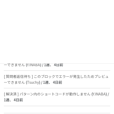
[ 解決済 ] フッターにVK投稿リストを設置すると「JSONレスポン
スではありません」と表示され保存できない
(
With
) /
1週、 4日前
[ 質問者返信待ち ] このブロックでエラーが発生したためプレビュ
ーできません
(
石川＠Vektor,Inc.
) /
1週、 4日前
[ 解決済 ] パターン内のショートコードが動作しません
(
Peace
) /
1
週、 4日前
[ 質問者返信待ち ] このブロックでエラーが発生したためプレビュ
ーできません
(
Y.INABA
) /
1週、 4日前
[ 質問者返信待ち ] このブロックでエラーが発生したためプレビュ
ーできません
(
Tsuchy
) /
1週、 4日前
[ 解決済 ] パターン内のショートコードが動作しません
(
Y.INABA
) /
1週、 4日前