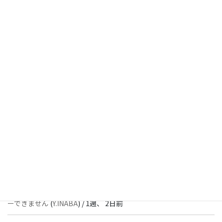
[ 解決済 ] チェックボックスが二つ表示されます
(
Y.INABA
) /
4日、
6時間前
[ 解決済 ] パターン内のショートコードが動作しません
(
Peace
) /
1
週、 1日前
[ 解決済 ] フッターにVK投稿リストを設置すると「JSONレスポン
スではありません」と表示され保存できない
(
With
) /
1週、 2日前
[ 質問者返信待ち ] このブロックでエラーが発生したためプレビュ
ーできません
(
石川＠Vektor,Inc.
) /
1週、 2日前
[ 解決済 ] パターン内のショートコードが動作しません
(
Peace
) /
1
週、 2日前
[ 質問者返信待ち ] このブロックでエラーが発生したためプレビュ
ーできません
(
Y.INABA
) /
1週、 2日前