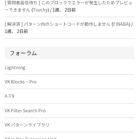
[ 質問者返信待ち ] このブロックでエラーが発生したためプレビュ
ーできません
(
Tsuchy
) /
1週、 2日前
[ 解決済 ] パターン内のショートコードが動作しません
(
Y.INABA
) /
1週、 2日前
フォーラム
Lightning
VK Blocks・Pro
X-T9
VK Filter Search Pro
VK パターンライブラリ