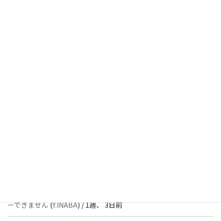
[ 解決済 ] チェックボックスが二つ表示されます
(
Y.INABA
) /
5日、
1時間前
[ 解決済 ] パターン内のショートコードが動作しません
(
Peace
) /
1
週、 1日前
[ 解決済 ] フッターにVK投稿リストを設置すると「JSONレスポン
スではありません」と表示され保存できない
(
With
) /
1週、 3日前
[ 質問者返信待ち ] このブロックでエラーが発生したためプレビュ
ーできません
(
石川＠Vektor,Inc.
) /
1週、 3日前
[ 解決済 ] パターン内のショートコードが動作しません
(
Peace
) /
1
週、 3日前
[ 質問者返信待ち ] このブロックでエラーが発生したためプレビュ
ーできません
(
Y.INABA
) /
1週、 3日前