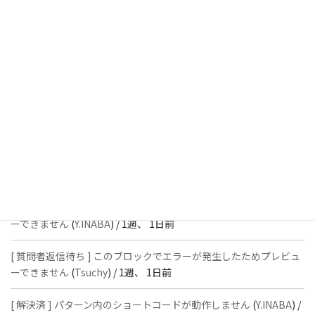
[ 解決済 ] パターン内のショートコードが動作しません
(
Peace
) /
1
週前
[ 解決済 ] フッターにVK投稿リストを設置すると「JSONレスポン
スではありません」と表示され保存できない
(
With
) /
1週、 1日前
[ 質問者返信待ち ] このブロックでエラーが発生したためプレビュ
ーできません
(
石川＠Vektor,Inc.
) /
1週、 1日前
[ 解決済 ] パターン内のショートコードが動作しません
(
Peace
) /
1
週、 1日前
[ 質問者返信待ち ] このブロックでエラーが発生したためプレビュ
ーできません
(
Y.INABA
) /
1週、 1日前
[ 質問者返信待ち ] このブロックでエラーが発生したためプレビュ
ーできません
(
Tsuchy
) /
1週、 1日前
[ 解決済 ] パターン内のショートコードが動作しません
(
Y.INABA
) /