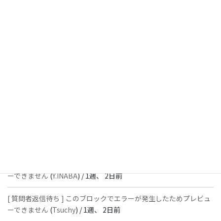
8時間前
[ 解決済 ] パターン内のショートコードが動作しません
(
Peace
) /
1
週、 1日前
[ 解決済 ] フッターにVK投稿リストを設置すると「JSONレスポン
スではありません」と表示され保存できない
(
With
) /
1週、 2日前
[ 質問者返信待ち ] このブロックでエラーが発生したためプレビュ
ーできません
(
石川＠Vektor,Inc.
) /
1週、 2日前
[ 解決済 ] パターン内のショートコードが動作しません
(
Peace
) /
1
週、 2日前
[ 質問者返信待ち ] このブロックでエラーが発生したためプレビュ
ーできません
(
Y.INABA
) /
1週、 2日前
[ 質問者返信待ち ] このブロックでエラーが発生したためプレビュ
ーできません
(
Tsuchy
) /
1週、 2日前