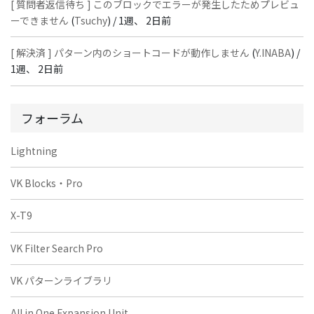
[ 質問者返信待ち ] このブロックでエラーが発生したためプレビュ
ーできません
(
Tsuchy
) /
1週、 2日前
[ 解決済 ] パターン内のショートコードが動作しません
(
Y.INABA
) /
1週、 2日前
フォーラム
Lightning
VK Blocks・Pro
X-T9
VK Filter Search Pro
VK パターンライブラリ
All in One Expansion Unit