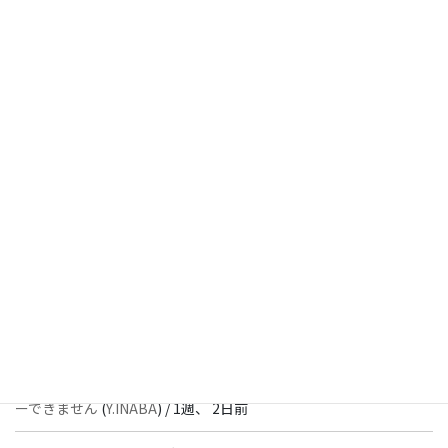
[ 解決済 ] チェックボックスが二つ表示されます
(
Y.INABA
) /
4日、
2時間前
[ 解決済 ] パターン内のショートコードが動作しません
(
Peace
) /
1
週、 1日前
[ 解決済 ] フッターにVK投稿リストを設置すると「JSONレスポン
スではありません」と表示され保存できない
(
With
) /
1週、 2日前
[ 質問者返信待ち ] このブロックでエラーが発生したためプレビュ
ーできません
(
石川＠Vektor,Inc.
) /
1週、 2日前
[ 解決済 ] パターン内のショートコードが動作しません
(
Peace
) /
1
週、 2日前
[ 質問者返信待ち ] このブロックでエラーが発生したためプレビュ
ーできません
(
Y.INABA
) /
1週、 2日前