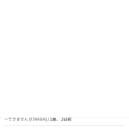
[ 解決済 ] チェックボックスが二つ表示されます
(
Y.INABA
) /
4日、
13時間前
[ 解決済 ] パターン内のショートコードが動作しません
(
Peace
) /
1
週、 1日前
[ 解決済 ] フッターにVK投稿リストを設置すると「JSONレスポン
スではありません」と表示され保存できない
(
With
) /
1週、 2日前
[ 質問者返信待ち ] このブロックでエラーが発生したためプレビュ
ーできません
(
石川＠Vektor,Inc.
) /
1週、 2日前
[ 解決済 ] パターン内のショートコードが動作しません
(
Peace
) /
1
週、 2日前
[ 質問者返信待ち ] このブロックでエラーが発生したためプレビュ
ーできません
(
Y.INABA
) /
1週、 2日前