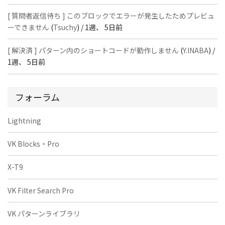
[ 質問者返信待ち ] このブロックでエラーが発生したためプレビュ
ーできません
(
Tsuchy
) /
1週、 5日前
[ 解決済 ] パターン内のショートコードが動作しません
(
Y.INABA
) /
1週、 5日前
フォーラム
Lightning
VK Blocks・Pro
X-T9
VK Filter Search Pro
VK パターンライブラリ