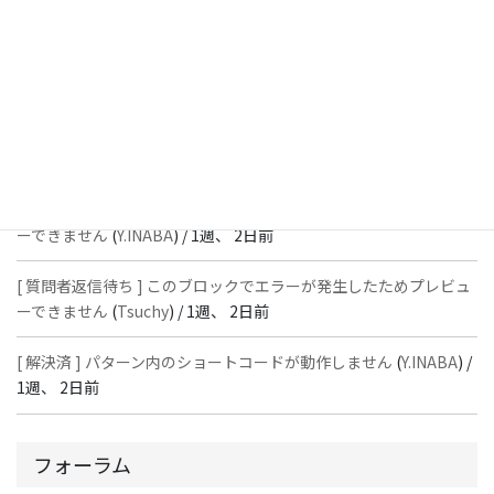
スではありません」と表示され保存できない
(
With
) /
1週、 2日前
[ 質問者返信待ち ] このブロックでエラーが発生したためプレビュ
ーできません
(
石川＠Vektor,Inc.
) /
1週、 2日前
[ 解決済 ] パターン内のショートコードが動作しません
(
Peace
) /
1
週、 2日前
[ 質問者返信待ち ] このブロックでエラーが発生したためプレビュ
ーできません
(
Y.INABA
) /
1週、 2日前
[ 質問者返信待ち ] このブロックでエラーが発生したためプレビュ
ーできません
(
Tsuchy
) /
1週、 2日前
[ 解決済 ] パターン内のショートコードが動作しません
(
Y.INABA
) /
1週、 2日前
フォーラム