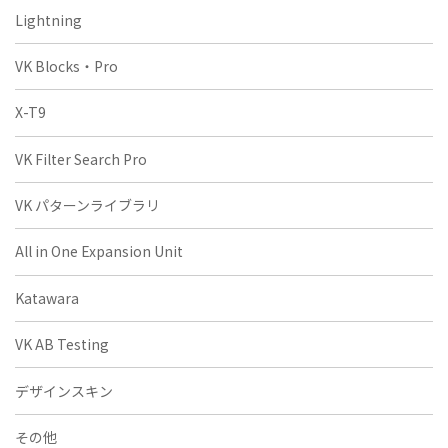
Lightning
VK Blocks・Pro
X-T9
VK Filter Search Pro
VK パターンライブラリ
All in One Expansion Unit
Katawara
VK AB Testing
デザインスキン
その他