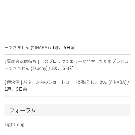
ーできません
(
石川＠Vektor,Inc.
) /
1週、 5日前
[ 解決済 ] パターン内のショートコードが動作しません
(
Peace
) /
1
週、 5日前
[ 質問者返信待ち ] このブロックでエラーが発生したためプレビュ
ーできません
(
Y.INABA
) /
1週、 5日前
[ 質問者返信待ち ] このブロックでエラーが発生したためプレビュ
ーできません
(
Tsuchy
) /
1週、 5日前
[ 解決済 ] パターン内のショートコードが動作しません
(
Y.INABA
) /
1週、 5日前
フォーラム
Lightning