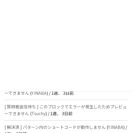
[ 解決済 ] パターン内のショートコードが動作しません
(
Peace
) /
1
週、 1日前
[ 解決済 ] フッターにVK投稿リストを設置すると「JSONレスポン
スではありません」と表示され保存できない
(
With
) /
1週、 3日前
[ 質問者返信待ち ] このブロックでエラーが発生したためプレビュ
ーできません
(
石川＠Vektor,Inc.
) /
1週、 3日前
[ 解決済 ] パターン内のショートコードが動作しません
(
Peace
) /
1
週、 3日前
[ 質問者返信待ち ] このブロックでエラーが発生したためプレビュ
ーできません
(
Y.INABA
) /
1週、 3日前
[ 質問者返信待ち ] このブロックでエラーが発生したためプレビュ
ーできません
(
Tsuchy
) /
1週、 3日前
[ 解決済 ] パターン内のショートコードが動作しません
(
Y.INABA
) /