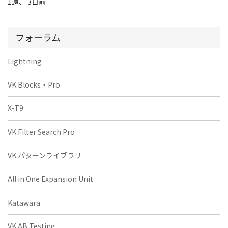
1週、 3日前
フォーラム
Lightning
VK Blocks・Pro
X-T9
VK Filter Search Pro
VK パターンライブラリ
All in One Expansion Unit
Katawara
VK AB Testing