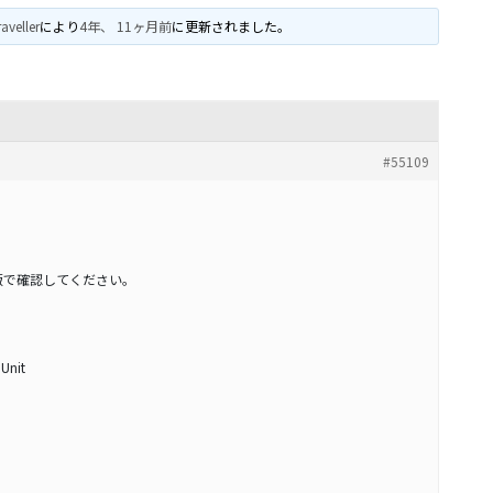
raveller
により
4年、 11ヶ月前
に更新されました。
#55109
版で確認してください。
 Unit