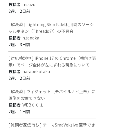
投稿者:
msuzu
2週、 2日前
[ 解決済 ] Lightning Skin Palel利用時のソーシ
ャルボタン（Threads分）の不具合
投稿者:
h.tanaka
2週、 3日前
[ 対応検討中 ] iPhone 17 の Chrome（横向き表
示）でページ全体が左にずれる現象について
投稿者:
harapekotaku
2週、 2日前
[ 解決済 ] ウィジェット（モバイルナビ上部）に
画像を設置できない
投稿者:
WEB００１
2週、 1日前
[ 質問者返信待ち ] テーマSmaVeksive 更新でき