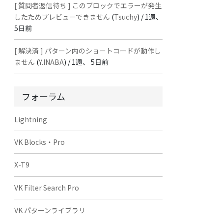
[ 質問者返信待ち ] このブロックでエラーが発生
したためプレビューできません
(
Tsuchy
) /
1週、
5日前
[ 解決済 ] パターン内のショートコードが動作し
ません
(
Y.INABA
) /
1週、 5日前
フォーラム
Lightning
VK Blocks・Pro
X-T9
VK Filter Search Pro
VK パターンライブラリ