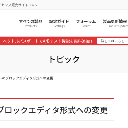
イセンス販売サイト VWS
すべての製品
設定ガイド
フォーラム
製品更新情報
Products
Settings
Forum
Product Updat
ベクトルパスポートでA/Bテスト機能を無料追加！
詳しくはこちら
トピック
ェットのブロックエディタ形式への変更
トのブロックエディタ形式への変更