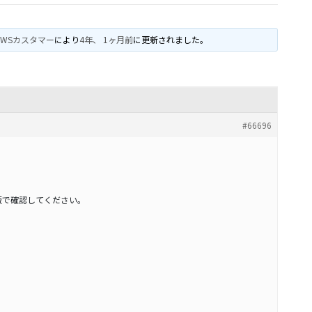
VWSカスタマー
により
4年、 1ヶ月前
に更新されました。
#66696
版で確認してください。