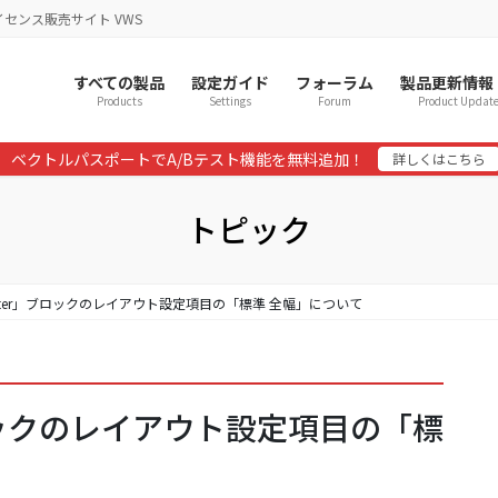
イセンス販売サイト VWS
すべての製品
設定ガイド
フォーラム
製品更新情報
Products
Settings
Forum
Product Updat
ベクトルパスポートでA/Bテスト機能を無料追加！
詳しくはこちら
トピック
「Outer」ブロックのレイアウト設定項目の「標準 全幅」について
」ブロックのレイアウト設定項目の「標