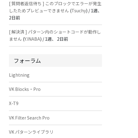
[ 質問者返信待ち ] このブロックでエラーが発生
したためプレビューできません
(
Tsuchy
) /
1週、
2日前
[ 解決済 ] パターン内のショートコードが動作し
ません
(
Y.INABA
) /
1週、 2日前
フォーラム
Lightning
VK Blocks・Pro
X-T9
VK Filter Search Pro
VK パターンライブラリ