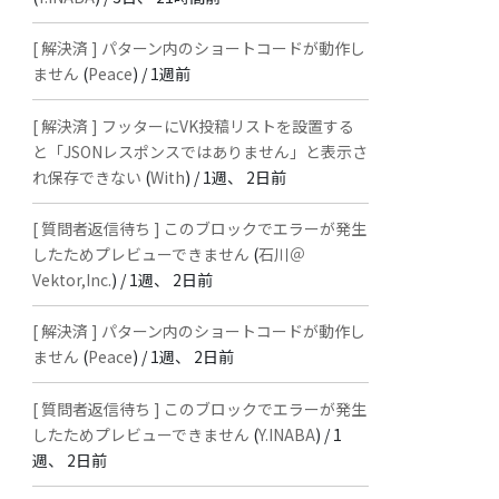
[ 解決済 ] パターン内のショートコードが動作し
ません
(
Peace
) /
1週前
[ 解決済 ] フッターにVK投稿リストを設置する
と「JSONレスポンスではありません」と表示さ
れ保存できない
(
With
) /
1週、 2日前
[ 質問者返信待ち ] このブロックでエラーが発生
したためプレビューできません
(
石川＠
Vektor,Inc.
) /
1週、 2日前
[ 解決済 ] パターン内のショートコードが動作し
ません
(
Peace
) /
1週、 2日前
[ 質問者返信待ち ] このブロックでエラーが発生
したためプレビューできません
(
Y.INABA
) /
1
週、 2日前