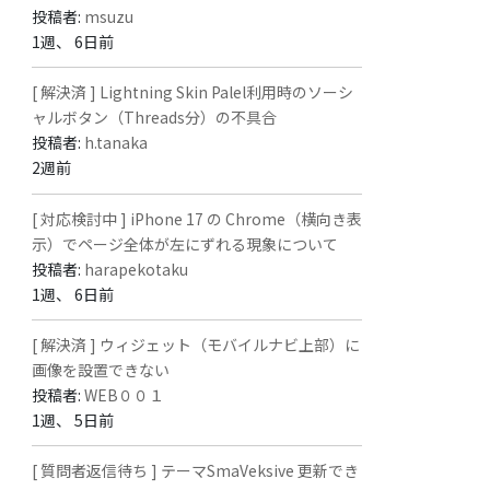
投稿者:
msuzu
1週、 6日前
[ 解決済 ] Lightning Skin Palel利用時のソーシ
ャルボタン（Threads分）の不具合
投稿者:
h.tanaka
2週前
[ 対応検討中 ] iPhone 17 の Chrome（横向き表
示）でページ全体が左にずれる現象について
投稿者:
harapekotaku
1週、 6日前
[ 解決済 ] ウィジェット（モバイルナビ上部）に
画像を設置できない
投稿者:
WEB００１
1週、 5日前
[ 質問者返信待ち ] テーマSmaVeksive 更新でき