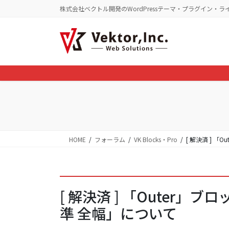
コ
ナ
株式会社ベクトル開発のWordPressテーマ・プラグイン・ラ
ン
ビ
テ
ゲ
ン
ー
ツ
シ
に
ョ
移
ン
動
に
移
動
HOME
フォーラム
VK Blocks・Pro
[ 解決済 ] 
[ 解決済 ] 「Outer
準 全幅」について