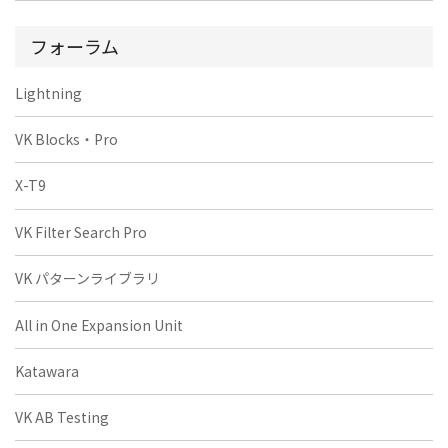
フォーラム
Lightning
VK Blocks・Pro
X-T9
VK Filter Search Pro
VK パターンライブラリ
All in One Expansion Unit
Katawara
VK AB Testing