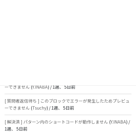
週、 3日前
[ 解決済 ] フッターにVK投稿リストを設置すると「JSONレスポン
スではありません」と表示され保存できない
(
With
) /
1週、 4日前
[ 質問者返信待ち ] このブロックでエラーが発生したためプレビュ
ーできません
(
石川＠Vektor,Inc.
) /
1週、 5日前
[ 解決済 ] パターン内のショートコードが動作しません
(
Peace
) /
1
週、 5日前
[ 質問者返信待ち ] このブロックでエラーが発生したためプレビュ
ーできません
(
Y.INABA
) /
1週、 5日前
[ 質問者返信待ち ] このブロックでエラーが発生したためプレビュ
ーできません
(
Tsuchy
) /
1週、 5日前
[ 解決済 ] パターン内のショートコードが動作しません
(
Y.INABA
) /
1週、 5日前