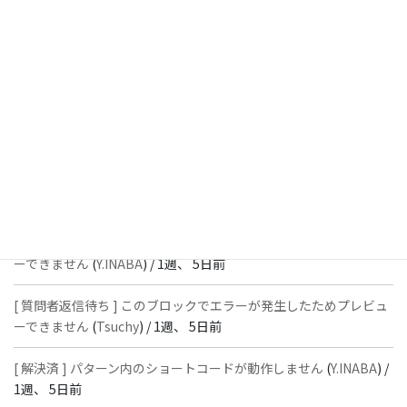
週、 3日前
[ 解決済 ] フッターにVK投稿リストを設置すると「JSONレスポン
スではありません」と表示され保存できない
(
With
) /
1週、 5日前
[ 質問者返信待ち ] このブロックでエラーが発生したためプレビュ
ーできません
(
石川＠Vektor,Inc.
) /
1週、 5日前
[ 解決済 ] パターン内のショートコードが動作しません
(
Peace
) /
1
週、 5日前
[ 質問者返信待ち ] このブロックでエラーが発生したためプレビュ
ーできません
(
Y.INABA
) /
1週、 5日前
[ 質問者返信待ち ] このブロックでエラーが発生したためプレビュ
ーできません
(
Tsuchy
) /
1週、 5日前
[ 解決済 ] パターン内のショートコードが動作しません
(
Y.INABA
) /
1週、 5日前