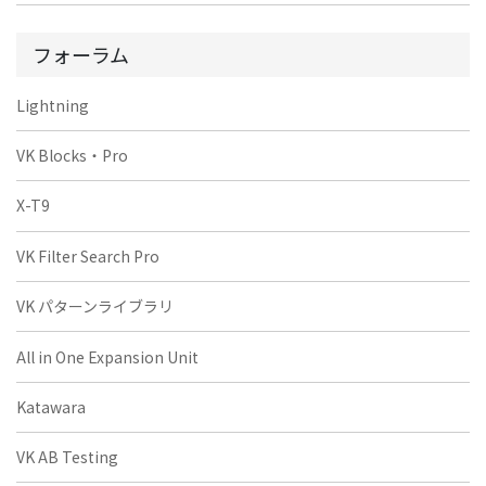
フォーラム
Lightning
VK Blocks・Pro
X-T9
VK Filter Search Pro
VK パターンライブラリ
All in One Expansion Unit
Katawara
VK AB Testing