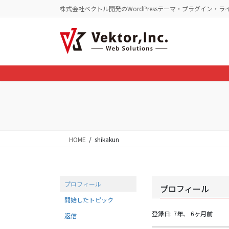
コ
ナ
株式会社ベクトル開発のWordPressテーマ・プラグイン・ラ
ン
ビ
テ
ゲ
ン
ー
ツ
シ
に
ョ
移
ン
動
に
移
動
HOME
shikakun
プロフィール
プロフィール
開始したトピック
登録日: 7年、 6ヶ月前
返信