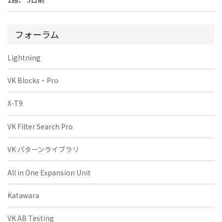
フォーラム
Lightning
VK Blocks・Pro
X-T9
VK Filter Search Pro
VK パターンライブラリ
All in One Expansion Unit
Katawara
VK AB Testing