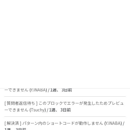
[ 解決済 ] パターン内のショートコードが動作しません
(
Peace
) /
1
週、 1日前
[ 解決済 ] フッターにVK投稿リストを設置すると「JSONレスポン
スではありません」と表示され保存できない
(
With
) /
1週、 2日前
[ 質問者返信待ち ] このブロックでエラーが発生したためプレビュ
ーできません
(
石川＠Vektor,Inc.
) /
1週、 3日前
[ 解決済 ] パターン内のショートコードが動作しません
(
Peace
) /
1
週、 3日前
[ 質問者返信待ち ] このブロックでエラーが発生したためプレビュ
ーできません
(
Y.INABA
) /
1週、 3日前
[ 質問者返信待ち ] このブロックでエラーが発生したためプレビュ
ーできません
(
Tsuchy
) /
1週、 3日前
[ 解決済 ] パターン内のショートコードが動作しません
(
Y.INABA
) /
1週、 3日前