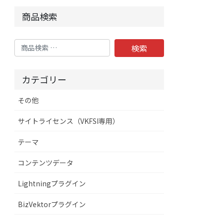
商品検索
検
検索
索
対
カテゴリー
象:
その他
サイトライセンス（VKFSI専用）
テーマ
コンテンツデータ
Lightningプラグイン
BizVektorプラグイン