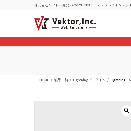
コ
ナ
株式会社ベクトル開発のWordPressテーマ・プラグイン・ラ
ン
ビ
テ
ゲ
ン
ー
ツ
シ
に
ョ
移
ン
動
に
移
動
HOME
製品一覧
Lightningプラグイン
Lightning Co