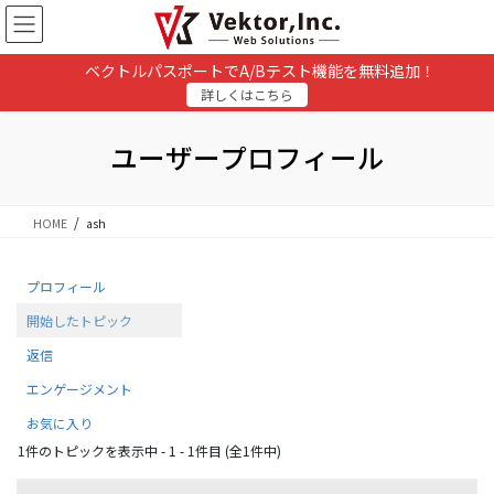
コ
ナ
ン
ビ
テ
ゲ
ベクトルパスポートでA/Bテスト機能を無料追加！
ン
ー
詳しくはこちら
ツ
シ
に
ョ
移
ン
ユーザープロフィール
動
に
移
動
HOME
ash
プロフィール
開始したトピック
返信
エンゲージメント
お気に入り
1件のトピックを表示中 - 1 - 1件目 (全1件中)