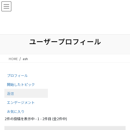
コ
ナ
ン
ビ
テ
ゲ
ベクトルパスポートでA/Bテスト機能を無料追加！
ン
ー
詳しくはこちら
ツ
シ
に
ョ
移
ン
ユーザープロフィール
動
に
移
動
HOME
ash
プロフィール
開始したトピック
返信
エンゲージメント
お気に入り
2件の投稿を表示中 - 1 - 2件目 (全2件中)