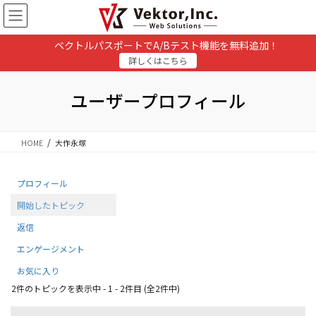
コ
ナ
ン
ビ
テ
ゲ
ベクトルパスポートでA/Bテスト機能を無料追加！
ン
ー
詳しくはこちら
ツ
シ
に
ョ
移
ン
ユーザープロフィール
動
に
移
動
HOME
大作永塚
プロフィール
開始したトピック
返信
エンゲージメント
お気に入り
2件のトピックを表示中 - 1 - 2件目 (全2件中)