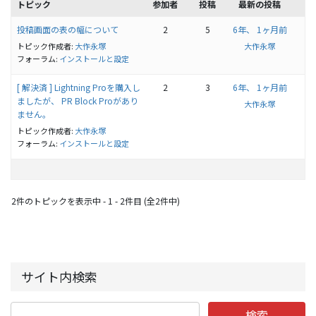
トピック
参加者
投稿
最新の投稿
投稿画面の表の幅について
2
5
6年、 1ヶ月前
トピック作成者:
大作永塚
大作永塚
フォーラム:
インストールと設定
[ 解決済 ] Lightning Proを購入し
2
3
6年、 1ヶ月前
ましたが、 PR Block Proがあり
大作永塚
ません。
トピック作成者:
大作永塚
フォーラム:
インストールと設定
2件のトピックを表示中 - 1 - 2件目 (全2件中)
サイト内検索