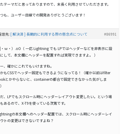
たテーマだと思っておりますので、末長く利用させていただきます。
つも、ユーザー目線での開発ありがとうございます！
返信先:
[ 解決済 ] 長期的に利用する際の懸念点について
#86991
 |・ｗ・）.oO（ 一応 Lightning でも LPではヘッダーなどを非表示に設
にして、本文欄にヘッダーを配置すれば実現できますよ。 ）
ー、確かにこれでもいけますね。
かもCSSでヘッダー固定もできるようになってる！（確か以前はfilter
ookとかやらないと、containerの都合で固定できなかった気がしま
）
だ、LPでもスクロール時にヘッダーレイアウト変更したい。という場
もあるので、X-T9を使っている次第です。
ightningの本文欄へのヘッダー配置では、スクロール時にヘッダーレイ
ウトの変更はできないですよね？