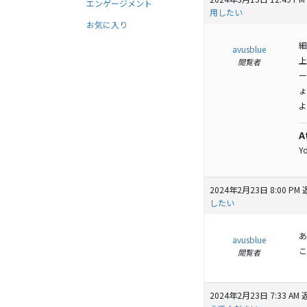
エンゲージメント
用したい
お気に入り
細
avusblue
上
閲覧者
ー
ょ
よ
A
Y
2024年2月23日 8:00 PM
したい
あ
avusblue
こ
閲覧者
2024年2月23日 7:33 AM