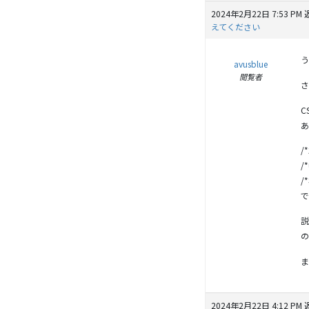
2024年2月22日 7:53 PM
えてください
う
avusblue
閲覧者
さ
C
あ
/
/
/
で
説
の
ま
2024年2月22日 4:12 PM