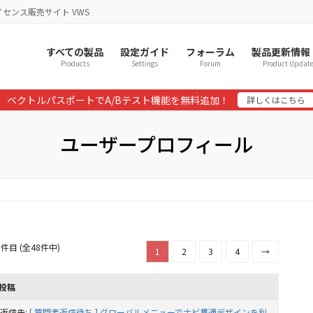
イセンス販売サイト VWS
すべての製品
設定ガイド
フォーラム
製品更新情報
Products
Settings
Forum
Product Updat
ベクトルパスポートでA/Bテスト機能を無料追加！
詳しくはこちら
ユーザープロフィール
5件目 (全48件中)
1
2
3
4
→
投稿
返信先:
[ 質問者返信待ち ] グローバルメニューでナビ貫通デザインを利