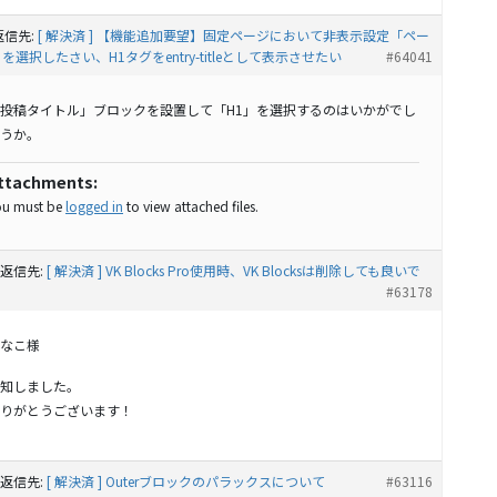
返信先:
[ 解決済 ] 【機能追加要望】固定ページにおいて非表示設定「ペー
択したさい、H1タグをentry-titleとして表示させたい
#64041
投稿タイトル」ブロックを設置して「H1」を選択するのはいかがでし
うか。
ttachments:
ou must be
logged in
to view attached files.
返信先:
[ 解決済 ] VK Blocks Pro使用時、VK Blocksは削除しても良いで
#63178
なこ様
知しました。
りがとうございます！
返信先:
[ 解決済 ] Outerブロックのパラックスについて
#63116