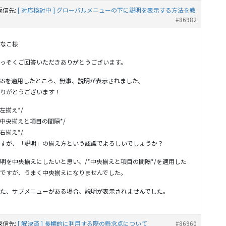
返信先:
[ 対応検討中 ] グローバルメニューの下に説明を表示する方法を教
#86982
なこ様
っそくご回答いただきありがとうございます。
SSを適用したところ、無事、説明が表示されました。
りがとうございます！
*左揃え*/
*中央揃えと項目の間隔*/
*右揃え*/
すが、「説明」の揃え方という認識でよろしいでしょうか？
明を中央揃えにしたいと思い、/*中央揃えと項目の間隔*/を適用した
ですが、うまく中央揃えになりませんでした。
た、サブメニューがある場合、説明が表示されませんでした。
返信先:
[ 解決済 ] 長期的に利用する際の懸念点について
#86960