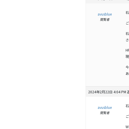
石
avusblue
閲覧者
ご
石
さ
H
現
今
あ
2024年2月22日 4:04 PM
石
avusblue
閲覧者
ご
W