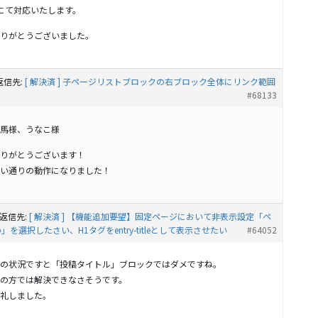
にて対応いたします。
りがとうございました。
返信先:
[ 解決済 ] 子ページリストブロックの右ブロック全体にリンク範囲
#68133
馬様、うなこ様
りがとうございます！
い通りの動作になりました！
返信先:
[ 解決済 ] 【機能追加要望】固定ページにおいて非表示設定「ペ
選択したさい、H1タグをentry-titleとして表示させたい
#64052
の状況ですと「投稿タイトル」ブロックではダメですね。
の方では解決できなさそうです。
礼しました。