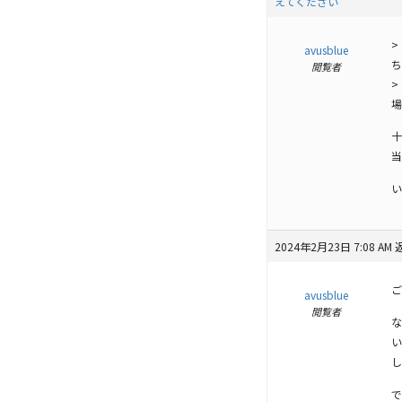
えてください
>
avusblue
ち
閲覧者
>
場
十
当
い
2024年2月23日 7:08 AM
ご
avusblue
閲覧者
な
い
し
で