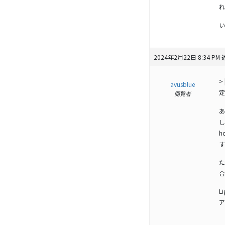
れ
い
2024年2月22日 8:34 PM
>
avusblue
定
閲覧者
あ
し
h
す
た
合
L
ア