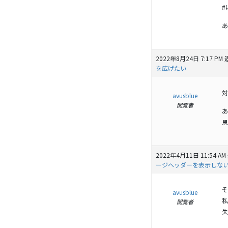
#
あ
2022年8月24日 7:17 PM
を広げたい
対
avusblue
閲覧者
あ
思
2022年4月11日 11:54 AM
ージヘッダーを表示しない」を
そ
avusblue
私
閲覧者
失