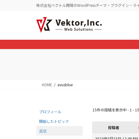
コ
ナ
株式会社ベクトル開発のWordPressテーマ・プラグイン・ラ
ン
ビ
テ
ゲ
ン
ー
ツ
シ
に
ョ
移
ン
動
に
移
動
HOME
avusblue
15件の投稿を表示中 - 1 - 1
プロフィール
開始したトピック
投稿者
返信
2024年3月15日 12:49 PM