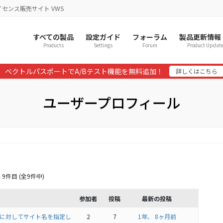
イセンス販売サイト VWS
すべての製品
設定ガイド
フォーラム
製品更新情報
Products
Settings
Forum
Product Updat
ベクトルパスポートでA/Bテスト機能を無料追加！
詳しくはこちら
ユーザープロフィール
 9件目 (全9件中)
参加者
投稿
最新の投稿
e 検索に対してサイト名を指定し
2
7
1年、 8ヶ月前