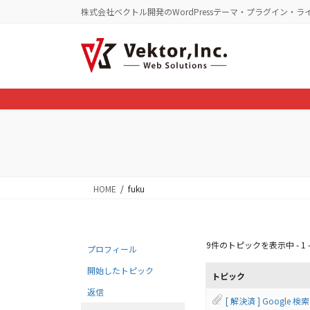
コ
ナ
株式会社ベクトル開発のWordPressテーマ・プラグイン・ラ
ン
ビ
テ
ゲ
ン
ー
ツ
シ
に
ョ
移
ン
動
に
移
動
HOME
fuku
9件のトピックを表示中 - 1 -
プロフィール
開始したトピック
トピック
返信
[ 解決済 ] Googl