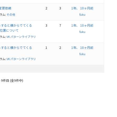
の変更依頼
2
3
1年、 10ヶ月前
ラム:
その他
fuku
ロールすると横からでてくる
3
7
1年、 10ヶ月前
の位置について
fuku
ラム:
VK パターンライブラリ
ロールすると横からでてくる
1
2
1年、 10ヶ月前
fuku
ラム:
VK パターンライブラリ
 9件目 (全9件中)