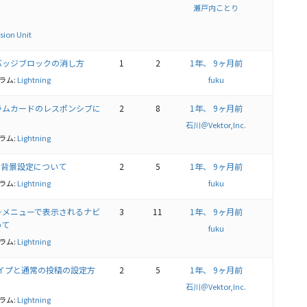
瀬戸内ことり
sion Unit
リーバッジブロックの消し方
1
2
1年、 9ヶ月前
ラム:
Lightning
fuku
ドカラムカードのレスポンシブに
2
8
1年、 9ヶ月前
石川＠Vektor,Inc.
ラム:
Lightning
ックの背景設定について
2
5
1年、 9ヶ月前
ラム:
Lightning
fuku
ーガーメニューで表示されるナビ
3
11
1年、 9ヶ月前
いて
fuku
ラム:
Lightning
稿タイプと通常の投稿の設定方
2
5
1年、 9ヶ月前
石川＠Vektor,Inc.
ラム:
Lightning