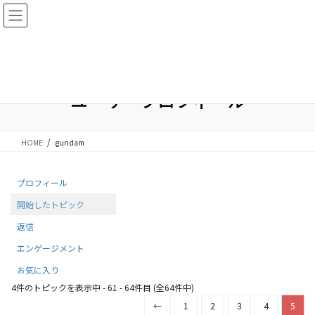
コ
ナ
ン
ビ
テ
ゲ
ベクトルパスポートでA/Bテスト機能を無料追加！
ン
ー
詳しくはこちら
ツ
シ
に
ョ
移
ン
ユーザープロフィール
動
に
移
動
HOME
gundam
プロフィール
開始したトピック
返信
エンゲージメント
お気に入り
4件のトピックを表示中 - 61 - 64件目 (全64件中)
←
1
2
3
4
5