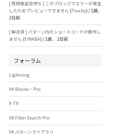
[ 質問者返信待ち ] このブロックでエラーが発生
したためプレビューできません
(
Tsuchy
) /
1週、
2日前
[ 解決済 ] パターン内のショートコードが動作し
ません
(
Y.INABA
) /
1週、 2日前
フォーラム
Lightning
VK Blocks・Pro
X-T9
VK Filter Search Pro
VK パターンライブラリ