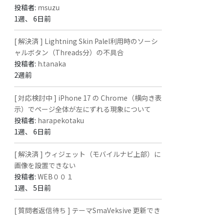
投稿者:
msuzu
1週、 6日前
[ 解決済 ] Lightning Skin Palel利用時のソーシ
ャルボタン（Threads分）の不具合
投稿者:
h.tanaka
2週前
[ 対応検討中 ] iPhone 17 の Chrome（横向き表
示）でページ全体が左にずれる現象について
投稿者:
harapekotaku
1週、 6日前
[ 解決済 ] ウィジェット（モバイルナビ上部）に
画像を設置できない
投稿者:
WEB００１
1週、 5日前
[ 質問者返信待ち ] テーマSmaVeksive 更新でき