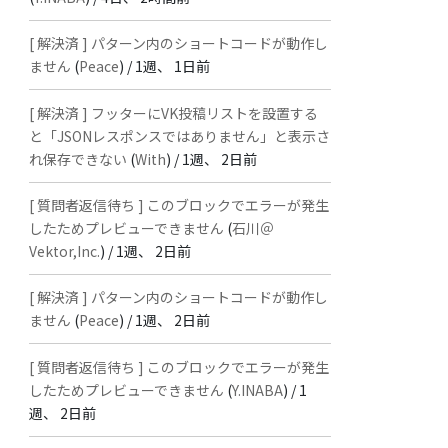
[ 解決済 ] パターン内のショートコードが動作し
ません
(
Peace
) /
1週、 1日前
[ 解決済 ] フッターにVK投稿リストを設置する
と「JSONレスポンスではありません」と表示さ
れ保存できない
(
With
) /
1週、 2日前
[ 質問者返信待ち ] このブロックでエラーが発生
したためプレビューできません
(
石川＠
Vektor,Inc.
) /
1週、 2日前
[ 解決済 ] パターン内のショートコードが動作し
ません
(
Peace
) /
1週、 2日前
[ 質問者返信待ち ] このブロックでエラーが発生
したためプレビューできません
(
Y.INABA
) /
1
週、 2日前