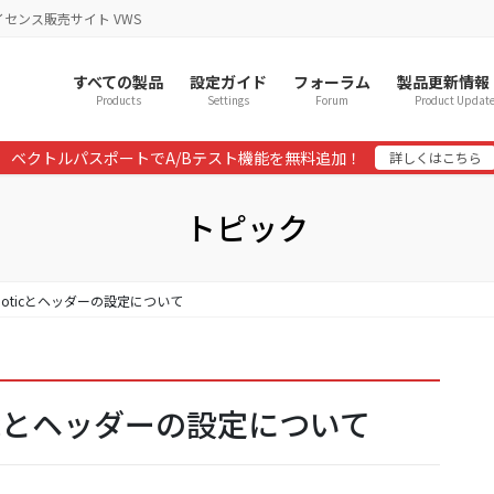
イセンス販売サイト VWS
すべての製品
設定ガイド
フォーラム
製品更新情報
Products
Settings
Forum
Product Updat
ベクトルパスポートでA/Bテスト機能を無料追加！
詳しくはこちら
トピック
acy Noticとヘッダーの設定について
 Noticとヘッダーの設定について