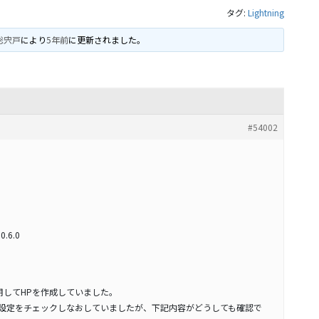
タグ:
Lightning
聡宍戸
により
5年前
に更新されました。
#54002
0.6.0
」を使用してHPを作成していました。
を使用し古い設定をチェックしなおしていましたが、下記内容がどうしても確認で