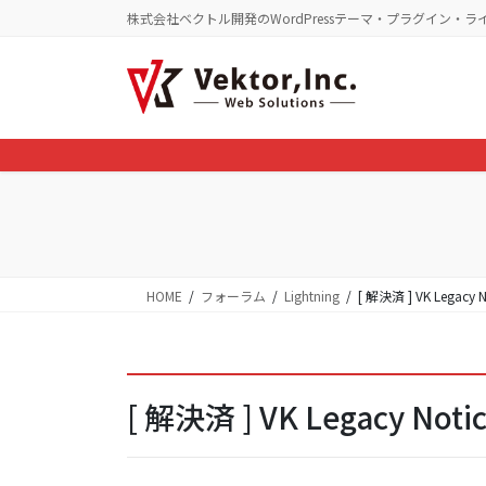
コ
ナ
株式会社ベクトル開発のWordPressテーマ・プラグイン・ラ
ン
ビ
テ
ゲ
ン
ー
ツ
シ
に
ョ
移
ン
動
に
移
動
HOME
フォーラム
Lightning
[ 解決済 ] VK Leg
[ 解決済 ] VK Legacy