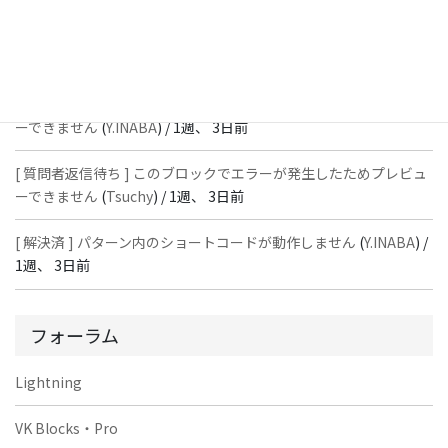
[ 解決済 ] パターン内のショートコードが動作しません
(
Peace
) /
1
週、 3日前
[ 質問者返信待ち ] このブロックでエラーが発生したためプレビュ
ーできません
(
Y.INABA
) /
1週、 3日前
[ 質問者返信待ち ] このブロックでエラーが発生したためプレビュ
ーできません
(
Tsuchy
) /
1週、 3日前
[ 解決済 ] パターン内のショートコードが動作しません
(
Y.INABA
) /
1週、 3日前
フォーラム
Lightning
VK Blocks・Pro