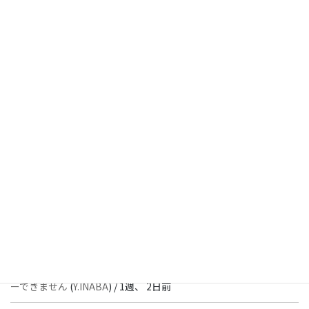
[ 解決済 ] チェックボックスが二つ表示されます
(
Y.INABA
) /
3日、
21時間前
[ 解決済 ] パターン内のショートコードが動作しません
(
Peace
) /
1
週前
[ 解決済 ] フッターにVK投稿リストを設置すると「JSONレスポン
スではありません」と表示され保存できない
(
With
) /
1週、 2日前
[ 質問者返信待ち ] このブロックでエラーが発生したためプレビュ
ーできません
(
石川＠Vektor,Inc.
) /
1週、 2日前
[ 解決済 ] パターン内のショートコードが動作しません
(
Peace
) /
1
週、 2日前
[ 質問者返信待ち ] このブロックでエラーが発生したためプレビュ
ーできません
(
Y.INABA
) /
1週、 2日前