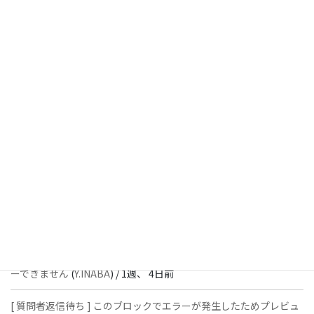
[ 解決済 ] チェックボックスが二つ表示されます
(
Y.INABA
) /
6日、
7時間前
[ 解決済 ] パターン内のショートコードが動作しません
(
Peace
) /
1
週、 3日前
[ 解決済 ] フッターにVK投稿リストを設置すると「JSONレスポン
スではありません」と表示され保存できない
(
With
) /
1週、 4日前
[ 質問者返信待ち ] このブロックでエラーが発生したためプレビュ
ーできません
(
石川＠Vektor,Inc.
) /
1週、 4日前
[ 解決済 ] パターン内のショートコードが動作しません
(
Peace
) /
1
週、 4日前
[ 質問者返信待ち ] このブロックでエラーが発生したためプレビュ
ーできません
(
Y.INABA
) /
1週、 4日前
[ 質問者返信待ち ] このブロックでエラーが発生したためプレビュ