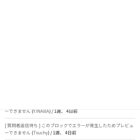
5時間前
[ 解決済 ] パターン内のショートコードが動作しません
(
Peace
) /
1
週、 3日前
[ 解決済 ] フッターにVK投稿リストを設置すると「JSONレスポン
スではありません」と表示され保存できない
(
With
) /
1週、 4日前
[ 質問者返信待ち ] このブロックでエラーが発生したためプレビュ
ーできません
(
石川＠Vektor,Inc.
) /
1週、 4日前
[ 解決済 ] パターン内のショートコードが動作しません
(
Peace
) /
1
週、 4日前
[ 質問者返信待ち ] このブロックでエラーが発生したためプレビュ
ーできません
(
Y.INABA
) /
1週、 4日前
[ 質問者返信待ち ] このブロックでエラーが発生したためプレビュ
ーできません
(
Tsuchy
) /
1週、 4日前