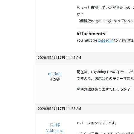
ちょっと確認していただきたいのは、外
か？
（無料版のLightningになって
Attachments:
You must be
logged in
to view attac
2020年11月17日 11:19 AM
現在は、Lightning Proの子テ
mudora
ですので、適応はその子テーマにな
参加者
解決方法はありますでしょうか？
2020年11月17日 11:23 AM
> バージョン: 2.2.0です。
石川＠
Vektor,Inc.
こちらは子テーマのバージョンでなく L