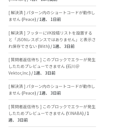
[ 解決済 ] パターン内のショートコードが動作し
ません
(
Peace
) /
1週、 1日前
[ 解決済 ] フッターにVK投稿リストを設置する
と「JSONレスポンスではありません」と表示さ
れ保存できない
(
With
) /
1週、 3日前
[ 質問者返信待ち ] このブロックでエラーが発生
したためプレビューできません
(
石川＠
Vektor,Inc.
) /
1週、 3日前
[ 解決済 ] パターン内のショートコードが動作し
ません
(
Peace
) /
1週、 3日前
[ 質問者返信待ち ] このブロックでエラーが発生
したためプレビューできません
(
Y.INABA
) /
1
週、 3日前