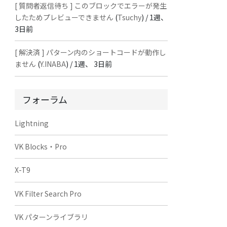
[ 質問者返信待ち ] このブロックでエラーが発生
したためプレビューできません
(
Tsuchy
) /
1週、
3日前
[ 解決済 ] パターン内のショートコードが動作し
ません
(
Y.INABA
) /
1週、 3日前
フォーラム
Lightning
VK Blocks・Pro
X-T9
VK Filter Search Pro
VK パターンライブラリ