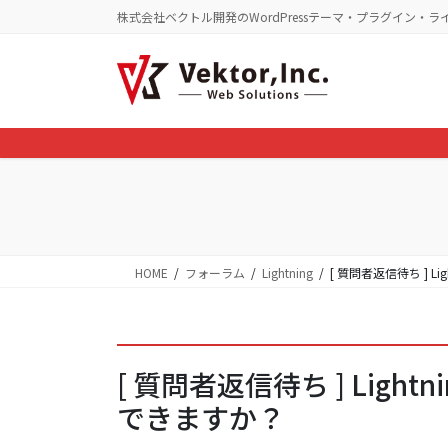
コ
ナ
株式会社ベクトル開発のWordPressテーマ・プラグイン・ラ
ン
ビ
テ
ゲ
ン
ー
ツ
シ
に
ョ
移
ン
動
に
移
動
HOME
フォーラム
Lightning
[ 質問者返信待ち ] L
[ 質問者返信待ち ] Ligh
できますか？