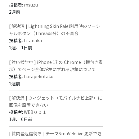
投稿者:
msuzu
2週前
[ 解決済 ] Lightning Skin Palel利用時のソーシ
ャルボタン（Threads分）の不具合
投稿者:
h.tanaka
2週、 1日前
[ 対応検討中 ] iPhone 17 の Chrome（横向き表
示）でページ全体が左にずれる現象について
投稿者:
harapekotaku
2週前
[ 解決済 ] ウィジェット（モバイルナビ上部）に
画像を設置できない
投稿者:
WEB００１
1週、 6日前
[ 質問者返信待ち ] テーマSmaVeksive 更新でき